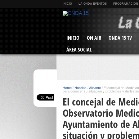
INICIO
LA ONDA EVENTOS
PROGRAMACIÓN
INICIO
ON AIR
ONDA 15 TV
ÁREA SOCIAL
Home
/
Noticias
/
Alicante
/
El concejal de Medio Am
para conocer su situación y problemas y darles so
El concejal de Medi
Observatorio Medi
Ayuntamiento de Al
situación y problem