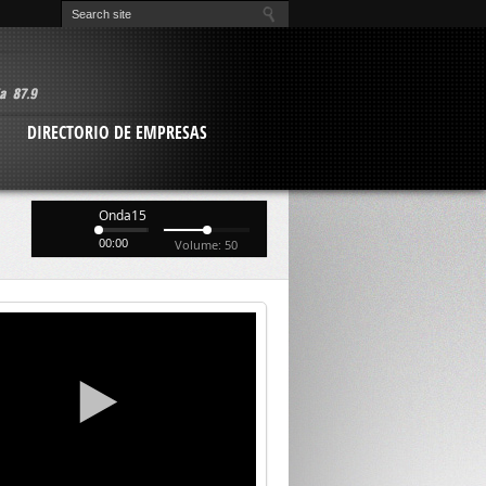
O
DIRECTORIO DE EMPRESAS
Onda15
00:00
Volume: 50