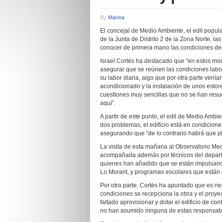
By
Marina
El concejal de Medio Ambiente, el edil popula
de la Junta de Distrito 2 de la Zona Norte, l
conocer de primera mano las condiciones del
Israel Cortés ha destacado que “en estos mo
asegurar que se reúnen las condiciones lab
su labor diaria, algo que por otra parte ven
acondicionado y la instalación de unos estore
cuestiones muy sencillas que no se han resu
aquí”.
A partir de este punto, el edil de Medio Ambi
dos problemas, el edificio está en condicio
asegurando que “de lo contrario habrá que pl
La visita de esta mañana al Observatorio Me
acompañada además por técnicos del depart
quienes han añadido que se están impulsand
Lo Morant, y programas escolares que están 
Por otra parte, Cortés ha apuntado que es 
condiciones se recepciona la obra y el proyec
faltado aprovisionar y dotar el edificio de c
no han asumido ninguna de estas responsabi