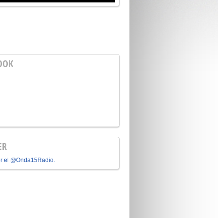
OOK
ER
or el @Onda15Radio.