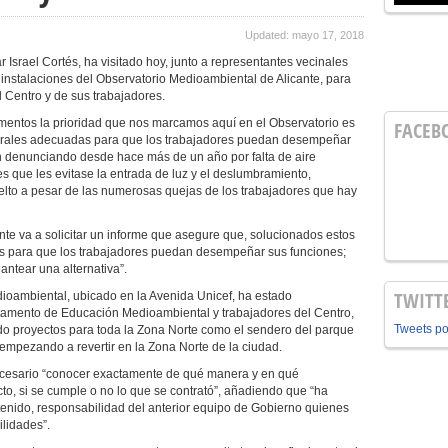
Updated: mayo 17, 2018
r Israel Cortés, ha visitado hoy, junto a representantes vecinales
as instalaciones del Observatorio Medioambiental de Alicante, para
 Centro y de sus trabajadores.
mentos la prioridad que nos marcamos aquí en el Observatorio es
FACEB
orales adecuadas para que los trabajadores puedan desempeñar
ían denunciando desde hace más de un año por falta de aire
s que les evitase la entrada de luz y el deslumbramiento,
elto a pesar de las numerosas quejas de los trabajadores que hay
ente va a solicitar un informe que asegure que, solucionados estos
nes para que los trabajadores puedan desempeñar sus funciones;
antear una alternativa”.
TWITT
dioambiental, ubicado en la Avenida Unicef, ha estado
amento de Educación Medioambiental y trabajadores del Centro,
Tweets p
o proyectos para toda la Zona Norte como el sendero del parque
empezando a revertir en la Zona Norte de la ciudad.
necesario “conocer exactamente de qué manera y en qué
to, si se cumple o no lo que se contrató”, añadiendo que “ha
ontenido, responsabilidad del anterior equipo de Gobierno quienes
lidades”.