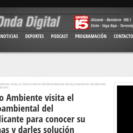
NOTICIAS
DEPORTES
PODCAST
PROGRAMACIÓN
CONTACT
biente visita el Observatorio Medioambiental del Ayuntamiento de Alicante
lución
o Ambiente visita el
oambiental del
icante para conocer su
as y darles solución