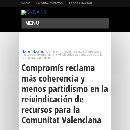
INICIO
LA ONDA EVENTOS
PROGRAMACIÓN
MENU
Home
/
Noticias
/
Compromís reclama más coherencia y
menos partidismo en la reivindicación de recursos para la
Comunitat Valenciana
Compromís reclama
más coherencia y
menos partidismo en la
reivindicación de
recursos para la
Comunitat Valenciana