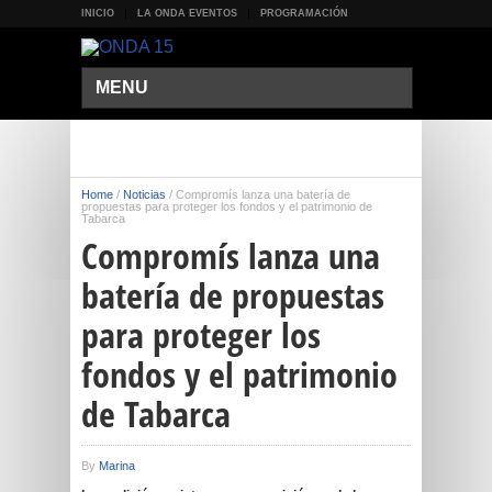
INICIO
LA ONDA EVENTOS
PROGRAMACIÓN
MENU
Home
/
Noticias
/
Compromís lanza una batería de
propuestas para proteger los fondos y el patrimonio de
Tabarca
Compromís lanza una
batería de propuestas
para proteger los
fondos y el patrimonio
de Tabarca
By
Marina