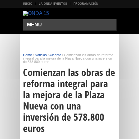
INICIO
LA ONDA EVENTOS
PROGRAMACIÓN
MENU
Home
/
Noticias
/
Alicante
/
Comienzan las obras de reforma
integral para la mejora de la Plaza Nueva con una inversión
de 578.800 euros
Comienzan las obras de
reforma integral para
la mejora de la Plaza
Nueva con una
inversión de 578.800
euros