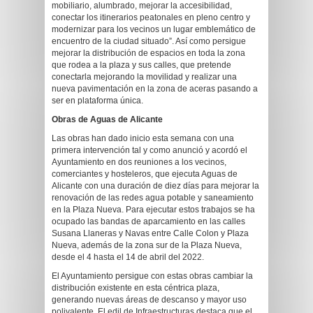
mobiliario, alumbrado, mejorar la accesibilidad,
conectar los itinerarios peatonales en pleno centro y
modernizar para los vecinos un lugar emblemático de
encuentro de la ciudad situado”. Así como persigue
mejorar la distribución de espacios en toda la zona
que rodea a la plaza y sus calles, que pretende
conectarla mejorando la movilidad y realizar una
nueva pavimentación en la zona de aceras pasando a
ser en plataforma única.
Obras de Aguas de Alicante
Las obras han dado inicio esta semana con una
primera intervención tal y como anunció y acordó el
Ayuntamiento en dos reuniones a los vecinos,
comerciantes y hosteleros, que ejecuta Aguas de
Alicante con una duración de diez días para mejorar la
renovación de las redes agua potable y saneamiento
en la Plaza Nueva. Para ejecutar estos trabajos se ha
ocupado las bandas de aparcamiento en las calles
Susana Llaneras y Navas entre Calle Colon y Plaza
Nueva, además de la zona sur de la Plaza Nueva,
desde el 4 hasta el 14 de abril del 2022.
El Ayuntamiento persigue con estas obras cambiar la
distribución existente en esta céntrica plaza,
generando nuevas áreas de descanso y mayor uso
polivalente. El edil de Infraestructuras destaca que el