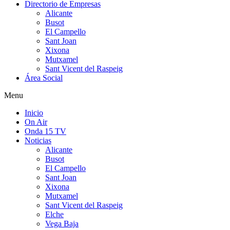
Directorio de Empresas
Alicante
Busot
El Campello
Sant Joan
Xixona
Mutxamel
Sant Vicent del Raspeig
Área Social
Menu
Inicio
On Air
Onda 15 TV
Noticias
Alicante
Busot
El Campello
Sant Joan
Xixona
Mutxamel
Sant Vicent del Raspeig
Elche
Vega Baja