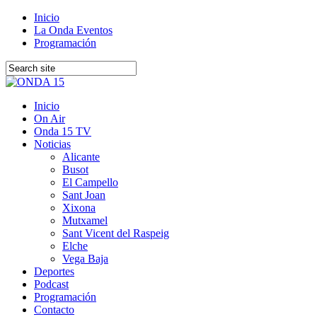
Inicio
La Onda Eventos
Programación
Inicio
On Air
Onda 15 TV
Noticias
Alicante
Busot
El Campello
Sant Joan
Xixona
Mutxamel
Sant Vicent del Raspeig
Elche
Vega Baja
Deportes
Podcast
Programación
Contacto