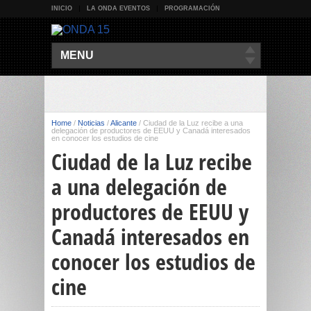
INICIO
LA ONDA EVENTOS
PROGRAMACIÓN
MENU
Home
/
Noticias
/
Alicante
/
Ciudad de la Luz recibe a una
delegación de productores de EEUU y Canadá interesados
en conocer los estudios de cine
Ciudad de la Luz recibe
a una delegación de
productores de EEUU y
Canadá interesados en
conocer los estudios de
cine