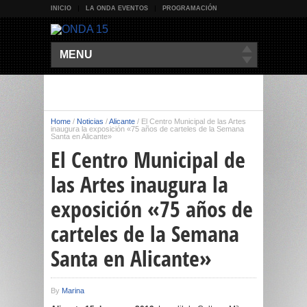
INICIO
LA ONDA EVENTOS
PROGRAMACIÓN
MENU
Home
/
Noticias
/
Alicante
/
El Centro Municipal de las Artes
inaugura la exposición «75 años de carteles de la Semana
Santa en Alicante»
El Centro Municipal de
las Artes inaugura la
exposición «75 años de
carteles de la Semana
Santa en Alicante»
By
Marina