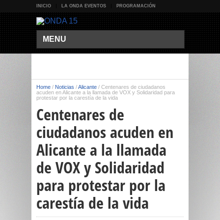
INICIO
LA ONDA EVENTOS
PROGRAMACIÓN
MENU
Home
/
Noticias
/
Alicante
/
Centenares de ciudadanos
acuden en Alicante a la llamada de VOX y Solidaridad para
protestar por la carestía de la vida
Centenares de
ciudadanos acuden en
Alicante a la llamada
de VOX y Solidaridad
para protestar por la
carestía de la vida