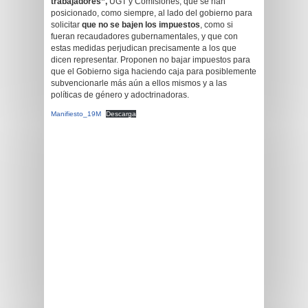
trabajadores”,
UGT y Comisiones, que se han
posicionado, como siempre, al lado del gobierno para
solicitar
que no se bajen los impuestos
, como si
fueran recaudadores gubernamentales, y que con
estas medidas perjudican precisamente a los que
dicen representar. Proponen no bajar impuestos para
que el Gobierno siga haciendo caja para posiblemente
subvencionarle más aún a ellos mismos y a las
políticas de género y adoctrinadoras.
Manifiesto_19M
Descarga