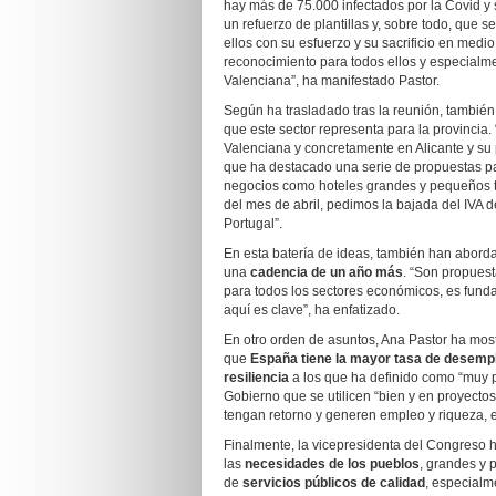
hay más de 75.000 infectados por la Covid y 
un refuerzo de plantillas y, sobre todo, que
ellos con su esfuerzo y su sacrificio en medio
reconocimiento para todos ellos y especialme
Valenciana”, ha manifestado Pastor.
Según ha trasladado tras la reunión, también 
que este sector representa para la provincia.
Valenciana y concretamente en Alicante y su p
que ha destacado una serie de propuestas pa
negocios como hoteles grandes y pequeños te
del mes de abril, pedimos la bajada del IVA 
Portugal”.
En esta batería de ideas, también han abord
una
cadencia de un año más
. “Son propues
para todos los sectores económicos, es funda
aquí es clave”, ha enfatizado.
En otro orden de asuntos, Ana Pastor ha mos
que
España tiene la mayor tasa de desempl
resiliencia
a los que ha definido como “muy p
Gobierno que se utilicen “bien y en proyecto
tengan retorno y generen empleo y riqueza,
Finalmente, la vicepresidenta del Congreso 
las
necesidades de los pueblos
, grandes y 
de
servicios públicos de calidad
, especialm