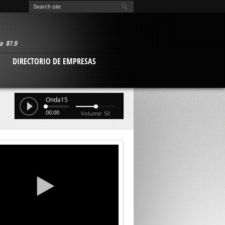
O
DIRECTORIO DE EMPRESAS
Onda15
00:00
Volume: 50