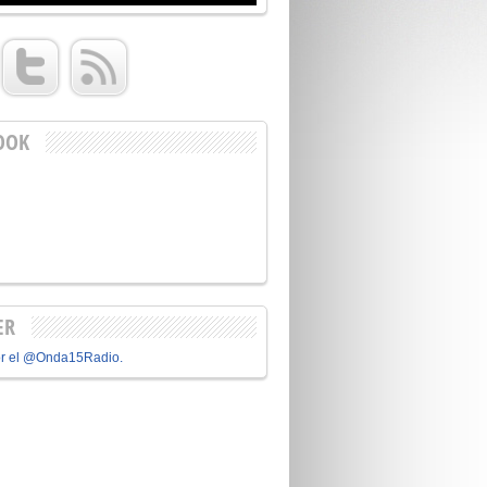
OOK
ER
or el @Onda15Radio.