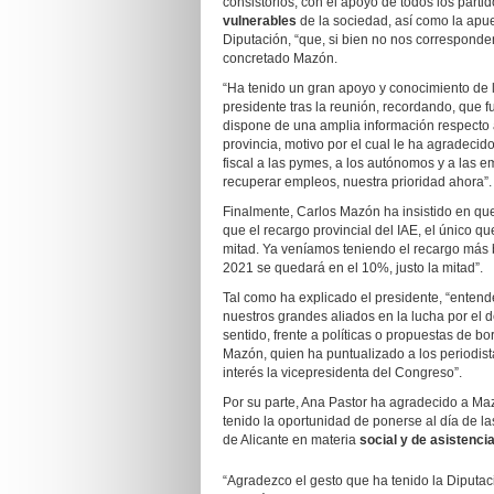
consistorios, con el apoyo de todos los parti
vulnerables
de la sociedad, así como la apu
Diputación, “que, si bien no nos correspond
concretado Mazón.
“Ha tenido un gran apoyo y conocimiento de lo
presidente tras la reunión, recordando, que f
dispone de una amplia información respecto 
provincia, motivo por el cual le ha agradecid
fiscal a las pymes, a los autónomos y a las
recuperar empleos, nuestra prioridad ahora”.
Finalmente, Carlos Mazón ha insistido en qu
que el recargo provincial del IAE, el único q
mitad. Ya veníamos teniendo el recargo más b
2021 se quedará en el 10%, justo la mitad”.
Tal como ha explicado el presidente, “entend
nuestros grandes aliados en la lucha por el
sentido, frente a políticas o propuestas de b
Mazón, quien ha puntualizado a los periodis
interés la vicepresidenta del Congreso”.
Por su parte, Ana Pastor ha agradecido a Maz
tenido la oportunidad de ponerse al día de l
de Alicante en materia
social y de asistencia
“Agradezco el gesto que ha tenido la Diputac