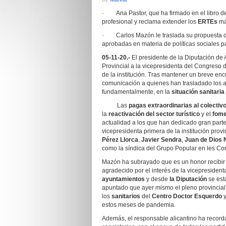
· Ana Pastor, que ha firmado en el libro de
profesional y reclama extender los
ERTEs
más
· Carlos Mazón le traslada su propuesta de 
aprobadas en materia de políticas sociales p
05-11-20.-
El presidente de la Diputación de 
Provincial a la vicepresidenta del Congreso 
de la institución. Tras mantener un breve en
comunicación a quienes han trasladado los 
fundamentalmente, en la
situación sanitari
Las
pagas extraordinarias al colectivo
la
reactivación del sector turístico
y el
fome
actualidad a los que han dedicado gran parte
vicepresidenta primera de la institución provi
Pérez Llorca
,
Javier Sendra
,
Juan de Dios 
como la síndica del Grupo Popular en les Co
Mazón ha subrayado que es un honor recibir a
agradecido por el interés de la vicepresiden
ayuntamientos
y desde
la Diputación
se est
apuntado que ayer mismo el pleno provincia
los
sanitarios
del
Centro Doctor Esquerdo
y
estos meses de pandemia.
Además, el responsable alicantino ha record