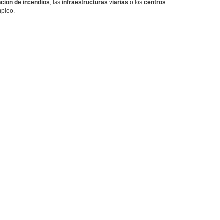
nción de incendios
, las
infraestructuras viarias
o los
centros
mpleo.