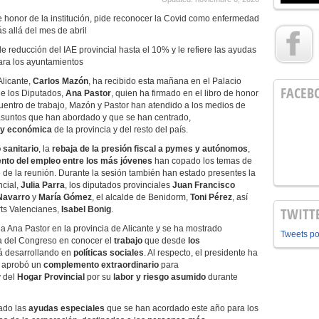
 honor de la institución, pide reconocer la Covid como enfermedad
 allá del mes de abril
reducción del IAE provincial hasta el 10% y le refiere las ayudas
ara los ayuntamientos
Alicante,
Carlos Mazón
, ha recibido esta mañana en el Palacio
FACEB
de los Diputados,
Ana Pastor
, quien ha firmado en el libro de honor
cuentro de trabajo, Mazón y Pastor han atendido a los medios de
asuntos que han abordado y que se han centrado,
a y económica
de la provincia y del resto del país.
 sanitario
, la
rebaja de la presión fiscal a pymes y autónomos
,
nto del empleo entre los más jóvenes
han copado los temas de
 de la reunión. Durante la sesión también han estado presentes la
ncial,
Julia Parra
, los diputados provinciales
Juan Francisco
Navarro
y
María Gómez
, el alcalde de Benidorm,
Toni Pérez
, así
rts Valencianes,
Isabel Bonig
.
TWITT
 Ana Pastor en la provincia de Alicante y se ha mostrado
Tweets p
ta del Congreso en conocer el
trabajo
que desde
los
á desarrollando en
políticas sociales
. Al respecto, el presidente ha
l aprobó un
complemento extraordinario
para
 del
Hogar Provincial
por su
labor y riesgo asumido
durante
ado las
ayudas especiales
que se han acordado este año para los