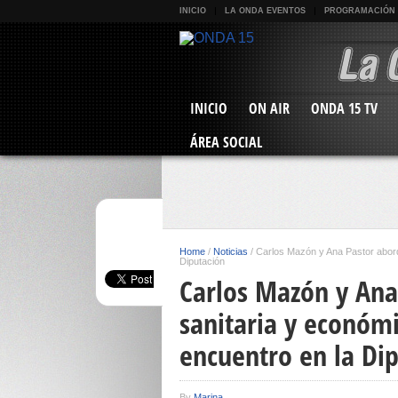
INICIO
LA ONDA EVENTOS
PROGRAMACIÓN
INICIO
ON AIR
ONDA 15 TV
ÁREA SOCIAL
Home
/
Noticias
/
Carlos Mazón y Ana Pastor aborda
Diputación
Carlos Mazón y Ana
sanitaria y económi
encuentro en la Di
By
Marina