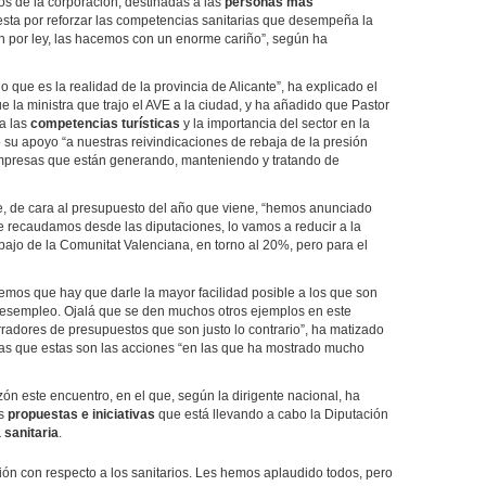
dos de la corporación, destinadas a las
personas más
esta por reforzar las competencias sanitarias que desempeña la
en por ley, las hacemos con un enorme cariño”, según ha
 que es la realidad de la provincia de Alicante”, ha explicado el
ue la ministra que trajo el AVE a la ciudad, y ha añadido que Pastor
a las
competencias turísticas
y la importancia del sector en la
o su apoyo “a nuestras reivindicaciones de rebaja de la presión
 empresas que están generando, manteniendo y tratando de
e, de cara al presupuesto del año que viene, “hemos anunciado
ue recaudamos desde las diputaciones, lo vamos a reducir a la
ajo de la Comunitat Valenciana, en torno al 20%, pero para el
emos que hay que darle la mayor facilidad posible a los que son
 desempleo. Ojalá que se den muchos otros ejemplos en este
orradores de presupuestos que son justo lo contrario”, ha matizado
tas que estas son las acciones “en las que ha mostrado mucho
ón este encuentro, en el que, según la dirigente nacional, ha
as
propuestas e iniciativas
que está llevando a cabo la Diputación
 sanitaria
.
ión con respecto a los sanitarios. Les hemos aplaudido todos, pero