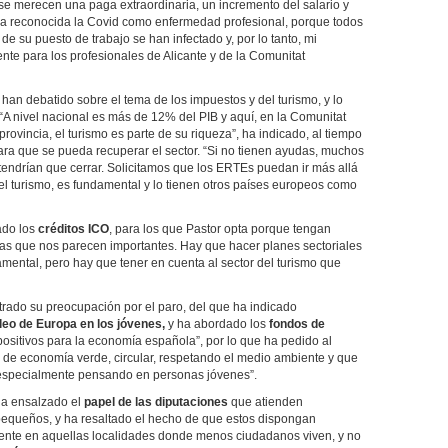
se merecen una paga extraordinaria, un incremento del salario y
 sea reconocida la Covid como enfermedad profesional, porque todos
 de su puesto de trabajo se han infectado y, por lo tanto, mi
nte para los profesionales de Alicante y de la Comunitat
han debatido sobre el tema de los impuestos y del turismo, y lo
 “A nivel nacional es más de 12% del PIB y aquí, en la Comunitat
rovincia, el turismo es parte de su riqueza”, ha indicado, al tiempo
ra que se pueda recuperar el sector. “Si no tienen ayudas, muchos
ndrían que cerrar. Solicitamos que los ERTEs puedan ir más allá
del turismo, es fundamental y lo tienen otros países europeos como
ado los
créditos ICO
, para los que Pastor opta porque tengan
tas que nos parecen importantes. Hay que hacer planes sectoriales
mental, pero hay que tener en cuenta al sector del turismo que
trado su preocupación por el paro, del que ha indicado
eo de Europa en los jóvenes,
y ha abordado los
fondos de
ositivos para la economía española”, por lo que ha pedido al
s de economía verde, circular, respetando el medio ambiente y que
 especialmente pensando en personas jóvenes”.
ha ensalzado el
papel de las diputaciones
que atienden
pequeños, y ha resaltado el hecho de que estos dispongan
ente en aquellas localidades donde menos ciudadanos viven, y no