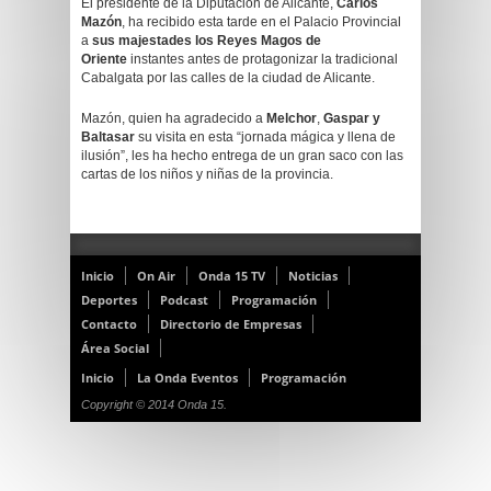
El presidente de la Diputación de Alicante,
Carlos
Mazón
, ha recibido esta tarde en el Palacio Provincial
a
sus majestades los Reyes Magos de
Oriente
instantes antes de protagonizar la tradicional
Cabalgata por las calles de la ciudad de Alicante.
Mazón, quien ha agradecido a
Melchor
,
Gaspar y
Baltasar
su visita en esta “jornada mágica y llena de
ilusión”, les ha hecho entrega de un gran saco con las
cartas de los niños y niñas de la provincia.
Inicio
On Air
Onda 15 TV
Noticias
Deportes
Podcast
Programación
Contacto
Directorio de Empresas
Área Social
Inicio
La Onda Eventos
Programación
Copyright © 2014 Onda 15.