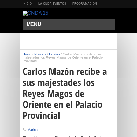
INICIO
LA ONDA EVENTOS
PROGRAMACIÓN
MENU
Home
/
Noticias
/
Fiestas
/
Carlos Mazón recibe a sus
majestades los Reyes Magos de Oriente en el Palacio
Provincial
Carlos Mazón recibe a
sus majestades los
Reyes Magos de
Oriente en el Palacio
Provincial
By
Marina