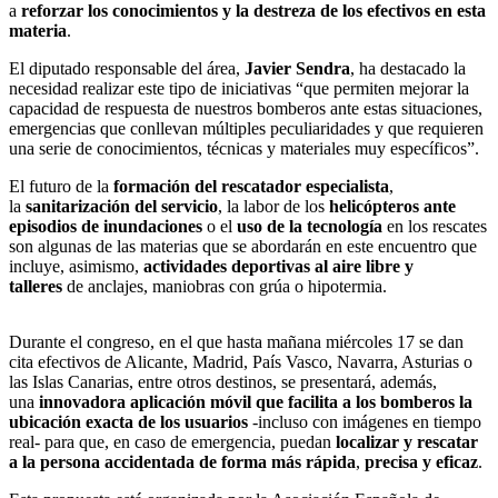
a
reforzar los conocimientos y la destreza de los efectivos en esta
materia
.
El diputado responsable del área,
Javier Sendra
, ha destacado la
necesidad realizar este tipo de iniciativas “que permiten mejorar la
capacidad de respuesta de nuestros bomberos ante estas situaciones,
emergencias que conllevan múltiples peculiaridades y que requieren
una serie de conocimientos, técnicas y materiales muy específicos”.
El futuro de la
formación del rescatador especialista
,
la
sanitarización del servicio
, la labor de los
helicópteros ante
episodios de inundaciones
o el
uso de la tecnología
en los rescates
son algunas de las materias que se abordarán en este encuentro que
incluye, asimismo,
actividades deportivas al aire libre y
talleres
de anclajes, maniobras con grúa o hipotermia.
Durante el congreso, en el que hasta mañana miércoles 17 se dan
cita efectivos de Alicante, Madrid, País Vasco, Navarra, Asturias o
las Islas Canarias, entre otros destinos, se presentará, además,
una
innovadora aplicación móvil que facilita a los bomberos la
ubicación exacta de los usuarios
-incluso con imágenes en tiempo
real- para que, en caso de emergencia, puedan
localizar y rescatar
a la persona accidentada de forma más rápida
,
precisa y eficaz
.