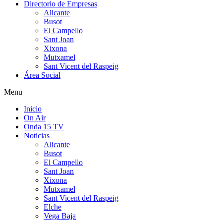
Directorio de Empresas
Alicante
Busot
El Campello
Sant Joan
Xixona
Mutxamel
Sant Vicent del Raspeig
Área Social
Menu
Inicio
On Air
Onda 15 TV
Noticias
Alicante
Busot
El Campello
Sant Joan
Xixona
Mutxamel
Sant Vicent del Raspeig
Elche
Vega Baja