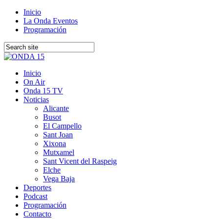
Inicio
La Onda Eventos
Programación
Inicio
On Air
Onda 15 TV
Noticias
Alicante
Busot
El Campello
Sant Joan
Xixona
Mutxamel
Sant Vicent del Raspeig
Elche
Vega Baja
Deportes
Podcast
Programación
Contacto