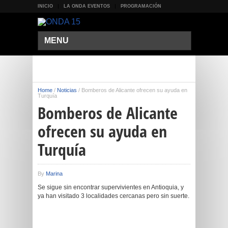
INICIO
LA ONDA EVENTOS
PROGRAMACIÓN
MENU
Home
/
Noticias
/
Bomberos de Alicante ofrecen su ayuda en
Turquía
Bomberos de Alicante
ofrecen su ayuda en
Turquía
By
Marina
Se sigue sin encontrar supervivientes en Antioquia, y
ya han visitado 3 localidades cercanas pero sin suerte.