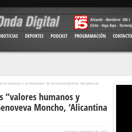
NOTICIAS
DEPORTES
PODCAST
PROGRAMACIÓN
CONTACT
“valores humanos y profesionales” de Genoveva Moncho, ‘Alicantina de
los “valores humanos y
Genoveva Moncho, ‘Alicantina
Updated: septiembre 25, 2023