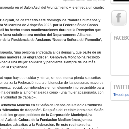
enajeada en el Salón Azul del Ayuntamiento y le entrega un cuadro
Beldjilali, ha destacado este domingo los “valores humanos y
a ‘Alicantina de Adopción 2023’ por la Federación de Casas
edil ha hecho estas manifestaciones durante la Recepción que
en fuera subdirectora médico del Departamento Alicante-
FACEB
ar de la Residencia de Ancianos ‘Nuestra Señora del Remedio’,
menajeada, “una persona entregada a los demás y, que
parte de su
sonas mayores, la engrandece”.
Genoveva Moncho ha recibido
hacia una mujer solidaria y pendiente siempre de los más
s de la Explanada.
 «que hay que cuidar y mimar, sin que nunca pierda sus señas
ue realiza la Federación para el bienestar de las personas mayores
TWITT
bienestar social, convirtiéndose en un elemento imprescindible para
no ha definido a la homenajeada como «una mujer apasionada, con
Tweets p
le voluntad de trabajo».
 Genoveva Moncho en el Salón de Plenos del Palacio Provincial
 ‘Alicantina de Adopción’. Después del recibimiento en el Salón
s de los grupos políticos de la Corporación Municipal, ha
 el Aula de Cultura de
la Fundación
Mediterráneo, junto a
onales adscritas a la Federación. En este recinto se ha