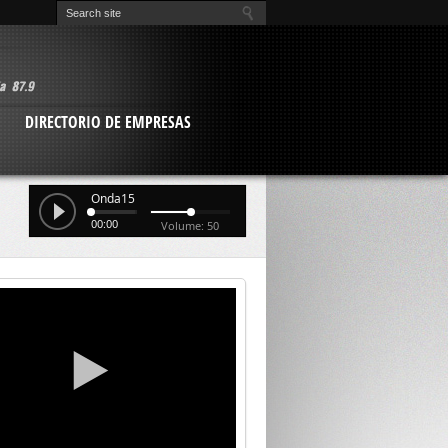
O
DIRECTORIO DE EMPRESAS
Onda15
00:00
Volume: 50