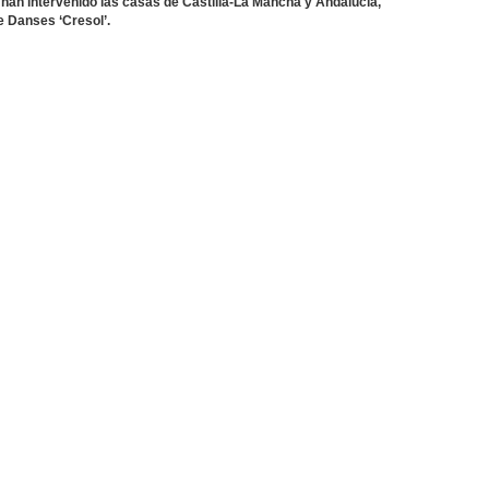
ue han intervenido las casas de Castilla-La Mancha y Andalucía,
e Danses ‘Cresol’.