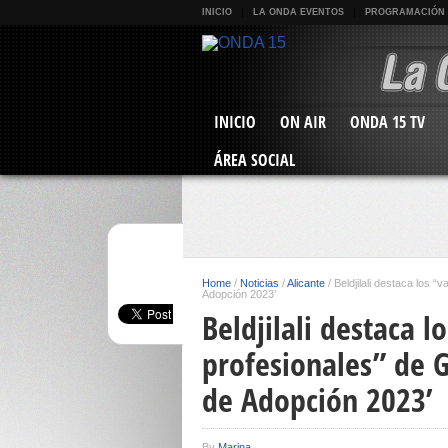
INICIO
LA ONDA EVENTOS
PROGRAMACIÓN
INICIO
ON AIR
ONDA 15 TV
ÁREA SOCIAL
Home
/
Noticias
/
Alicante
/
Beldjilali destaca los 
Adopción 2023’
Beldjilali destaca 
profesionales” de 
de Adopción 2023’
By
Marina