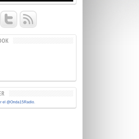
OOK
ER
or el @Onda15Radio.