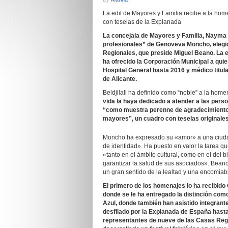
La edil de Mayores y Familia recibe a la hom
con teselas de la Explanada
La concejala de Mayores y Familia, Nayma 
profesionales” de Genoveva Moncho, elegid
Regionales, que preside Miguel Beano. La 
ha ofrecido la Corporación Municipal a qui
Hospital General hasta 2016 y médico titul
de Alicante.
Beldjilali ha definido como “noble” a la ho
vida la haya dedicado a atender a las per
“
como muestra perenne de agradecimiento 
mayores”,
un cuadro con
teselas originale
Moncho ha expresado su «amor» a una ciudad
de identidad». Ha puesto en valor la tarea q
«tanto en el ámbito cultural, como en el del 
garantizar la salud de sus asociados». Bea
un gran sentido de la lealtad y una encomiab
El primero de los homenajes lo ha recibido
donde se le ha entregado la distinción como
Azul, donde también han asistido integrante
desfilado por la Explanada de España hasta
representantes de
nueve de las Casas Regi