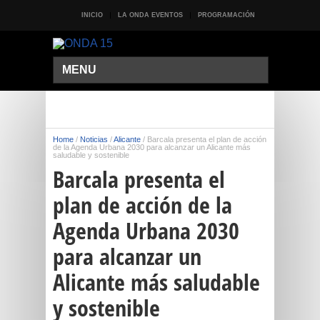
INICIO
LA ONDA EVENTOS
PROGRAMACIÓN
MENU
Home
/
Noticias
/
Alicante
/
Barcala presenta el plan de acción
de la Agenda Urbana 2030 para alcanzar un Alicante más
saludable y sostenible
Barcala presenta el
plan de acción de la
Agenda Urbana 2030
para alcanzar un
Alicante más saludable
y sostenible