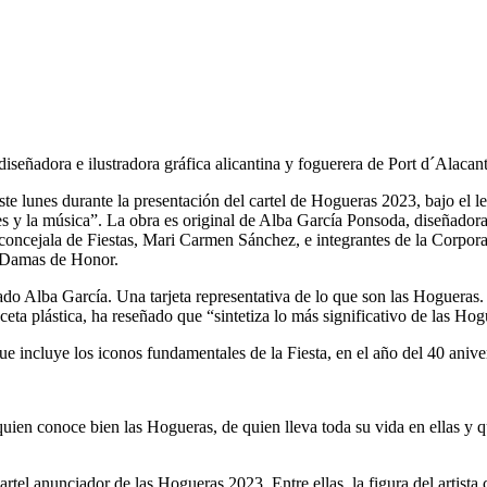
diseñadora e ilustradora gráfica alicantina y foguerera de Port d´Alacan
te lunes durante la presentación del cartel de Hogueras 2023, bajo el le
res y la música”. La obra es original de Alba García Ponsoda, diseñadora 
 concejala de Fiestas, Mari Carmen Sánchez, e integrantes de la Corpora
s Damas de Honor.
do Alba García. Una tarjeta representativa de lo que son las Hogueras. 
aceta plástica, ha reseñado que “sintetiza lo más significativo de las Ho
e incluye los iconos fundamentales de la Fiesta, en el año del 40 anive
quien conoce bien las Hogueras, de quien lleva toda su vida en ellas y 
tel anunciador de las Hogueras 2023. Entre ellas, la figura del artista 