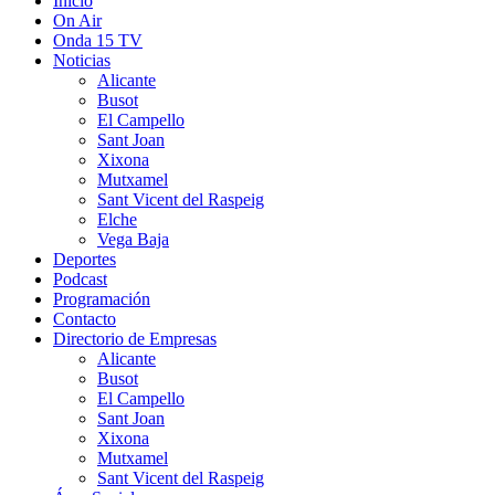
Inicio
On Air
Onda 15 TV
Noticias
Alicante
Busot
El Campello
Sant Joan
Xixona
Mutxamel
Sant Vicent del Raspeig
Elche
Vega Baja
Deportes
Podcast
Programación
Contacto
Directorio de Empresas
Alicante
Busot
El Campello
Sant Joan
Xixona
Mutxamel
Sant Vicent del Raspeig