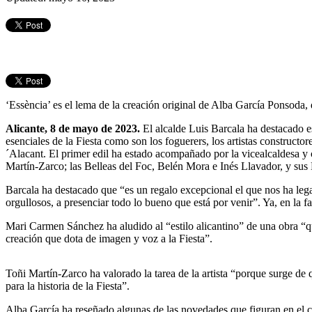
‘Essència’ es el lema de la creación original de Alba García Ponsoda, 
Alicante, 8 de mayo de 2023.
El alcalde Luis Barcala ha destacado es
esenciales de la Fiesta como son los foguerers, los artistas constructo
´Alacant. El primer edil ha estado acompañado por la vicealcaldesa y
Martín-Zarco; las Belleas del Foc, Belén Mora e Inés Llavador, y su
Barcala ha destacado que “es un regalo excepcional el que nos ha lega
orgullosos, a presenciar todo lo bueno que está por venir”. Ya, en la f
Mari Carmen Sánchez ha aludido al “estilo alicantino” de una obra “qu
creación que dota de imagen y voz a la Fiesta”.
Toñi Martín-Zarco ha valorado la tarea de la artista “porque surge de 
para la historia de la Fiesta”.
Alba García ha reseñado algunas de las novedades que figuran en el car