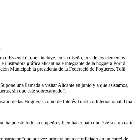
t
ma ‘Essència’, que “incluye, en su diseño, tres de los elementos
e ilustradora gráfica alicantina e integrante de la hoguera Port d
ción Municipal; la presidenta de la Federació de Fogueres, Toñi
Supone una llamada a visitar Alicante en junio y a que asistamos,
gueras, sin que esté sobrecargado”.
rsario de las Hogueras como de Interés Turístico Internacional. Una
que ha puesto todo su empeño y bien hacer para que éste sea un cartel
constructor “que por vez primera aparece reflejado en un cartel de