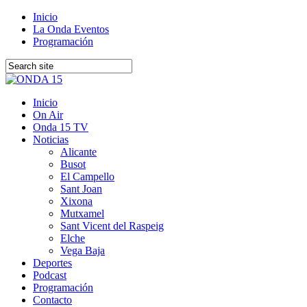
Inicio
La Onda Eventos
Programación
Inicio
On Air
Onda 15 TV
Noticias
Alicante
Busot
El Campello
Sant Joan
Xixona
Mutxamel
Sant Vicent del Raspeig
Elche
Vega Baja
Deportes
Podcast
Programación
Contacto