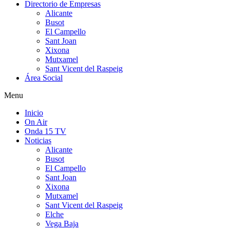
Directorio de Empresas
Alicante
Busot
El Campello
Sant Joan
Xixona
Mutxamel
Sant Vicent del Raspeig
Área Social
Menu
Inicio
On Air
Onda 15 TV
Noticias
Alicante
Busot
El Campello
Sant Joan
Xixona
Mutxamel
Sant Vicent del Raspeig
Elche
Vega Baja