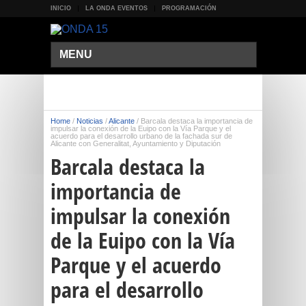
INICIO
LA ONDA EVENTOS
PROGRAMACIÓN
MENU
Home
/
Noticias
/
Alicante
/
Barcala destaca la importancia de
impulsar la conexión de la Euipo con la Vía Parque y el
acuerdo para el desarrollo urbano de la fachada sur de
Alicante con Generalitat, Ayuntamiento y Diputación
Barcala destaca la
importancia de
impulsar la conexión
de la Euipo con la Vía
Parque y el acuerdo
para el desarrollo