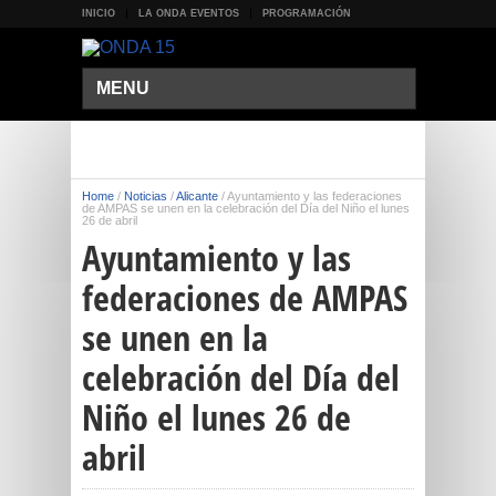
INICIO
LA ONDA EVENTOS
PROGRAMACIÓN
MENU
Home
/
Noticias
/
Alicante
/
Ayuntamiento y las federaciones
de AMPAS se unen en la celebración del Día del Niño el lunes
26 de abril
Ayuntamiento y las
federaciones de AMPAS
se unen en la
celebración del Día del
Niño el lunes 26 de
abril