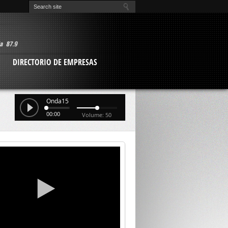
O
DIRECTORIO DE EMPRESAS
Onda15
00:00
Volume: 50