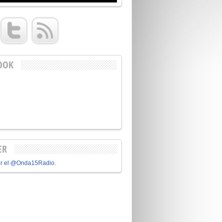
OOK
ER
or el @Onda15Radio.