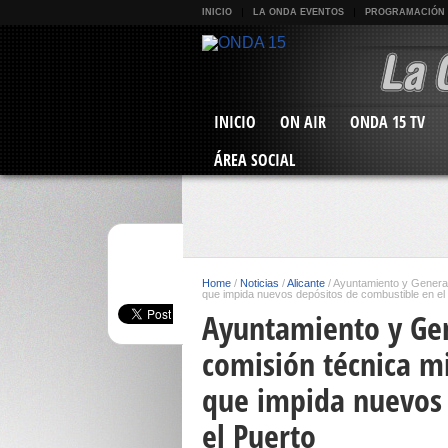
INICIO
LA ONDA EVENTOS
PROGRAMACIÓN
INICIO
ON AIR
ONDA 15 TV
ÁREA SOCIAL
Home
/
Noticias
/
Alicante
/
Ayuntamiento y Generali
que impida nuevos depósitos de combustible en el
Ayuntamiento y Gen
comisión técnica mi
que impida nuevos 
el Puerto