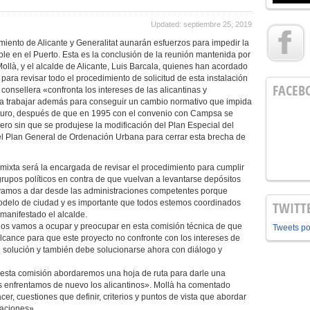
Updated: septiembre 25, 2019
iento de Alicante y Generalitat aunarán esfuerzos para impedir la
le en el Puerto. Esta es la conclusión de la reunión mantenida por
Mollà, y el alcalde de Alicante, Luis Barcala, quienes han acordado
para revisar todo el procedimiento de solicitud de esta instalación
FACEB
consellera «confronta los intereses de las alicantinas y
 a trabajar además para conseguir un cambio normativo que impida
futuro, después de que en 1995 con el convenio con Campsa se
ero sin que se produjese la modificación del Plan Especial del
e el Plan General de Ordenación Urbana para cerrar esta brecha de
mixta será la encargada de revisar el procedimiento para cumplir
grupos políticos en contra de que vuelvan a levantarse depósitos
a vamos a dar desde las administraciones competentes porque
odelo de ciudad y es importante que todos estemos coordinados
TWITT
 manifestado el alcalde.
«nos vamos a ocupar y preocupar en esta comisión técnica de que
Tweets p
alcance para que este proyecto no confronte con los intereses de
se solución y también debe solucionarse ahora con diálogo y
 esta comisión abordaremos una hoja de ruta para darle una
os enfrentamos de nuevo los alicantinos». Mollà ha comentado
r, cuestiones que definir, criterios y puntos de vista que abordar
raciones».