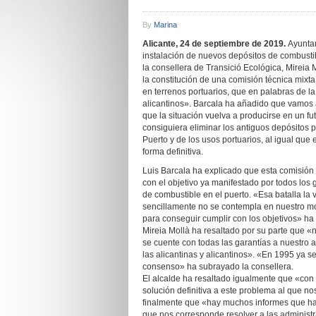
By
Marina
Alicante, 24 de septiembre de 2019.
Ayuntam
instalación de nuevos depósitos de combustib
la consellera de Transició Ecológica, Mireia 
la constitución de una comisión técnica mixta 
en terrenos portuarios, que en palabras de la 
alicantinos». Barcala ha añadido que vamos
que la situación vuelva a producirse en un 
consiguiera eliminar los antiguos depósitos p
Puerto y de los usos portuarios, al igual qu
forma definitiva.
Luis Barcala ha explicado que esta comisión 
con el objetivo ya manifestado por todos los 
de combustible en el puerto. «Esa batalla l
sencillamente no se contempla en nuestro m
para conseguir cumplir con los objetivos» ha
Mireia Mollà ha resaltado por su parte que 
se cuente con todas las garantías a nuestro 
las alicantinas y alicantinos». «En 1995 ya 
consenso» ha subrayado la consellera.
El alcalde ha resaltado igualmente que «con
solución definitiva a este problema al que n
finalmente que «hay muchos informes que hace
que nos corresponde resolver a las administ