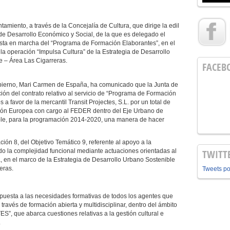
tamiento, a través de la Concejalía de Cultura, que dirige la edil
 de Desarrollo Económico y Social, de la que es delegado el
puesta en marcha del “Programa de Formación Elaborantes”, en el
la operación “Impulsa Cultura” de la Estrategia de Desarrollo
e – Área Las Cigarreras.
FACEB
obierno, Mari Carmen de España, ha comunicado que la Junta de
ón del contrato relativo al servicio de “Programa de Formación
a favor de la mercantil Transit Projectes, S.L. por un total de
sión Europea con cargo al FEDER dentro del Eje Urbano de
le, para la programación 2014-2020, una manera de hacer
ión 8, del Objetivo Temático 9, referente al apoyo a la
o la complejidad funcional mediante actuaciones orientadas al
TWITT
a, en el marco de la Estrategia de Desarrollo Urbano Sostenible
eras.
Tweets p
 respuesta a las necesidades formativas de todos los agentes que
a través de formación abierta y multidisciplinar, dentro del ámbito
”, que abarca cuestiones relativas a la gestión cultural e
.