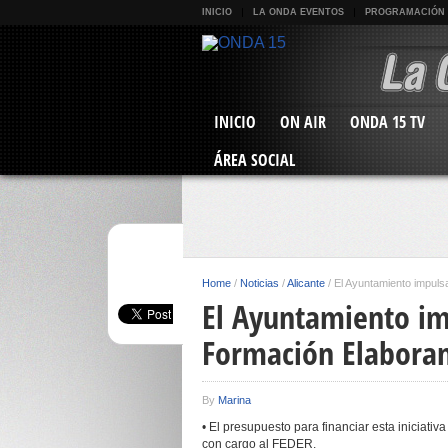
INICIO
LA ONDA EVENTOS
PROGRAMACIÓN
INICIO
ON AIR
ONDA 15 TV
ÁREA SOCIAL
Home
/
Noticias
/
Alicante
/
El Ayuntamiento impuls
El Ayuntamiento im
Formación Elabora
By
Marina
• El presupuesto para financiar esta iniciat
con cargo al FEDER.