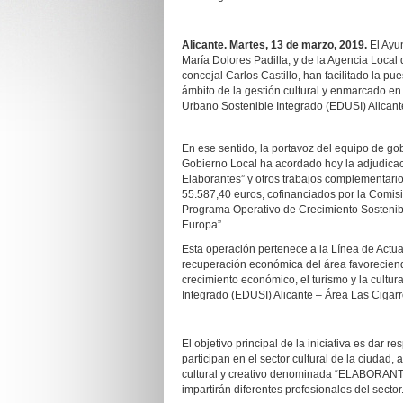
Alicante. Martes, 13 de marzo, 2019.
El Ayun
María Dolores Padilla, y de la Agencia Local
concejal Carlos Castillo, han facilitado la 
ámbito de la gestión cultural y enmarcado en 
Urbano Sostenible Integrado (EDUSI) Alicant
En ese sentido, la portavoz del equipo de g
Gobierno Local ha acordado hoy la adjudicaci
Elaborantes” y otros trabajos complementarios 
55.587,40 euros, cofinanciados por la Comi
Programa Operativo de Crecimiento Sostenib
Europa”.
Esta operación pertenece a la Línea de Actuac
recuperación económica del área favoreciend
crecimiento económico, el turismo y la cultur
Integrado (EDUSI) Alicante – Área Las Cigarr
El objetivo principal de la iniciativa es dar
participan en el sector cultural de la ciudad, 
cultural y creativo denominada “ELABORANTES
impartirán diferentes profesionales del sector