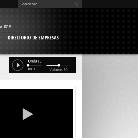
O
DIRECTORIO DE EMPRESAS
Onda15
00:00
Volume: 50