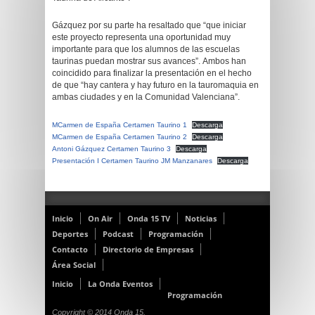
Gázquez por su parte ha resaltado que “que iniciar
este proyecto representa una oportunidad muy
importante para que los alumnos de las escuelas
taurinas puedan mostrar sus avances”. Ambos han
coincidido para finalizar la presentación en el hecho
de que “hay cantera y hay futuro en la tauromaquia en
ambas ciudades y en la Comunidad Valenciana”.
MCarmen de España Certamen Taurino 1
Descarga
MCarmen de España Certamen Taurino 2
Descarga
Antoni Gázquez Certamen Taurino 3
Descarga
Presentación I Certamen Taurino JM Manzanares
Descarga
Inicio
On Air
Onda 15 TV
Noticias
Deportes
Podcast
Programación
Contacto
Directorio de Empresas
Área Social
Inicio
La Onda Eventos
Programación
Copyright © 2014 Onda 15.