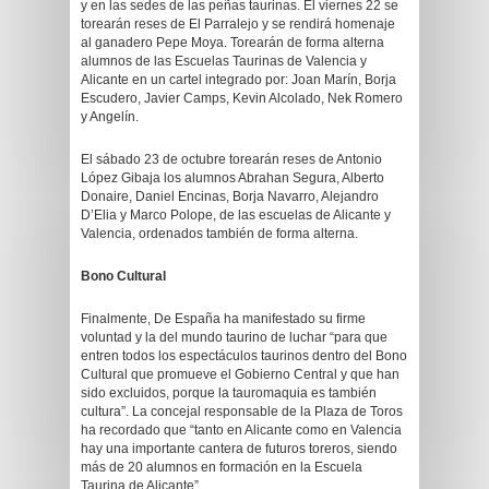
y en las sedes de las peñas taurinas. El viernes 22 se
torearán reses de El Parralejo y se rendirá homenaje
al ganadero Pepe Moya. Torearán de forma alterna
alumnos de las Escuelas Taurinas de Valencia y
Alicante en un cartel integrado por: Joan Marín, Borja
Escudero, Javier Camps, Kevin Alcolado, Nek Romero
y Angelín.
El sábado 23 de octubre torearán reses de Antonio
López Gibaja los alumnos Abrahan Segura, Alberto
Donaire, Daniel Encinas, Borja Navarro, Alejandro
D’Elia y Marco Polope, de las escuelas de Alicante y
Valencia, ordenados también de forma alterna.
Bono Cultural
Finalmente, De España ha manifestado su firme
voluntad y la del mundo taurino de luchar “para que
entren todos los espectáculos taurinos dentro del Bono
Cultural que promueve el Gobierno Central y que han
sido excluidos, porque la tauromaquia es también
cultura”. La concejal responsable de la Plaza de Toros
ha recordado que “tanto en Alicante como en Valencia
hay una importante cantera de futuros toreros, siendo
más de 20 alumnos en formación en la Escuela
Taurina de Alicante”.