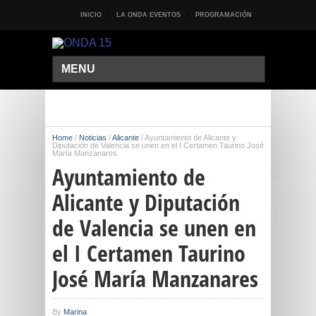
INICIO
LA ONDA EVENTOS
PROGRAMACIÓN
MENU
Home
/
Noticias
/
Alicante
/
Ayuntamiento de Alicante y
Diputación de Valencia se unen en el I Certamen Taurino José
María Manzanares
Ayuntamiento de
Alicante y Diputación
de Valencia se unen en
el I Certamen Taurino
José María Manzanares
By
Marina