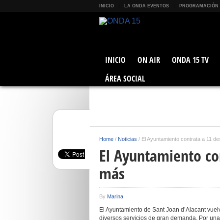
INICIO
LA ONDA EVENTOS
PROGRAMACIÓN
INICIO
ON AIR
ONDA 15 TV
ÁREA SOCIAL
Home
/
Noticias
/
El Ayuntamiento contrata a 11 
El Ayuntamiento co
más
By
Marina
El Ayuntamiento de Sant Joan d’Alacant vuelv
diversos servicios de gran demanda. Por una 