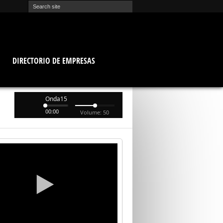
O
DIRECTORIO DE EMPRESAS
Onda15
00:00
Volume: 50