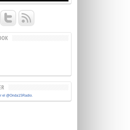
OOK
ER
or el @Onda15Radio.