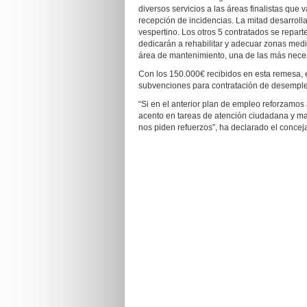
diversos servicios a las áreas finalistas que 
recepción de incidencias. La mitad desarrolla
vespertino. Los otros 5 contratados se repart
dedicarán a rehabilitar y adecuar zonas medi
área de mantenimiento, una de las más nece
Con los 150.000€ recibidos en esta remesa,
subvenciones para contratación de desemplea
“Si en el anterior plan de empleo reforzamo
acento en tareas de atención ciudadana y ma
nos piden refuerzos”, ha declarado el concej