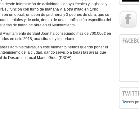
van desde información de actividades, apoyo técnico y logístico y
rá su función con turno de mañana y la otra mitad en turno
en en un oficial, un peón de jardinería y 3 peones de obra, que se
oambientales y de ocio, dentro de una planificación específica del
sitadas de mano de obra en el Ayuntamiento.
 el Ayuntamiento de Sant Joan ha conseguido más de 700.000€ en
FACEB
dos en este 2018, una cifra muy importante.
s áreas administrativas, en este momento hemos querido poner el
ntenimiento de la ciudad, dando servicio a todas las áreas que
al de Desarrollo Local Manel Giner (PSOE).
TWITT
Tweets p