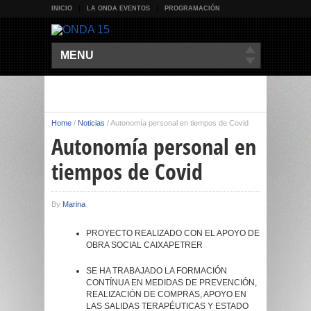
INICIO
LA ONDA EVENTOS
PROGRAMACIÓN
MENU
Home
/
Noticias
/
Autonomía personal en tiempos de Covid
Autonomía personal en
tiempos de Covid
By
Marina
PROYECTO REALIZADO CON EL APOYO DE
OBRA SOCIAL CAIXAPETRER
SE HA TRABAJADO LA FORMACIÓN
CONTÍNUA EN MEDIDAS DE PREVENCIÓN,
REALIZACIÓN DE COMPRAS, APOYO EN
LAS SALIDAS TERAPÉUTICAS Y ESTADO