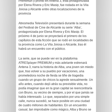
Premimun y pronto en Antena 3, está protagonizada
por Elena Rivera y Eric Masip, fue rodada en la Vila
Joiosa y Alicante entre otras localizaciones de la
provincia
Atresmedia Televisión presentará durante la semana
del Festival de Cine de Alicante su serie ‘Alba’,
protagonizada por Elena Rivera y Eric Masip. El
próximo 4 de junio se proyectará el primero de los
capítulos de esta ficción que se rodó en localidades de
la provincia como La Vila Joiosa o Alicante, tras él
habrá un encuentro con el público.
La serie, que se puede ver en la plataforma
ATRESplayer PREMIUM y más adelante estrenará
Antena 3, narra la historia de Alba, una joven sin miedo
que, tras volver a su pueblo por vacaciones, una
prometedora noche de fiesta se tiñe de tragedia
cuando un grupo de chicos la agrede sexualmente. Un
año antes, cuando dejó atrás su previsible vida, no
podía imaginar que en la gran capital se reencontraría
con Bruno, su vecino de siempre, y por el que jamás se
había interesado. Lo que, separados por una simple
calle, nunca sucedió, se hace posible en una ciudad
de cuatro millones de habitantes. En un encuentro
casual, tan improbable como mágico, Alba y Bruno se