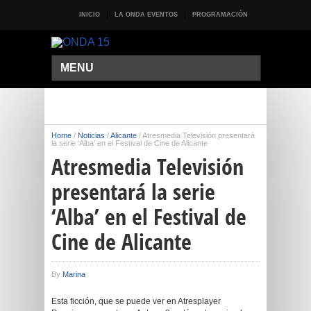
INICIO
LA ONDA EVENTOS
PROGRAMACIÓN
MENU
Home
/
Noticias
/
Alicante
/
Atresmedia Televisión presentará
la serie ‘Alba’ en el Festival de Cine de Alicante
Atresmedia Televisión
presentará la serie
‘Alba’ en el Festival de
Cine de Alicante
By
Marina
Esta ficción, que se puede ver en Atresplayer