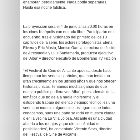
enamoran perdidamente. Nada podía separarles.
Hasta esa noche fatídica.
La proyección será el 4 de junio a las 20.00 horas en
los cines Kinépolis con entrada libre. Participarán en el
encuentro, tras el visionado del primero de los 13
capítulos de la serie, los actores protagonistas Elena
Rivera y Eric Masip, Montse García, directora de ficción
de Atresmedia y Luis Santamaría, productor ejecutivo
de ‘Alba’ y director ejecutivo de Boomerang TV Ficción
“El Festival de Cine de Alicante apuesta desde hace
tiempo por las series españolas, que han tenido un
gran crecimiento en los últimos años y que nos ofrecen
historias únicas. Teníamos muchas ganas de que
nuestro público pudiera ver ‘Alba’, pues además de la
temática que no deja a nadie indiferente, y el
estupendo trabajo del elenco y equipo técnico; es una
serie que muestra algunos de los lugares que todos
conocemos, pues una parte se rodó en nuestra ciudad
o en la vecina La Vila Joiosa. Alicante es una ciudad
abierta a los rodajes y que ofrece infinidad de
posibilidades”, ha comentado Vicente Seva, director
del Festival de Cine de Alicante.