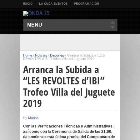
INICIO
LA ONDA EVENTOS
PROGRAMACIÓN
MENU
Home
/
Noticias
/
Deportes
/
Arranca la Subida a “LES
REVOLTES d’IBI” Trofeo Villa del Juguete 2019
Arranca la Subida a
“LES REVOLTES d’IBI”
Trofeo Villa del Juguete
2019
By
Marina
Con las Verificaciones Técnicas y Administrativas,
así como con la Ceremonia de Salida de las 21:00,
da comienzo esta última prueba del Campeonato de