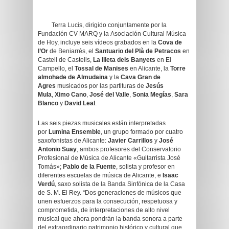
Terra Lucis, dirigido conjuntamente por la
Fundación CV MARQ y la Asociación Cultural Música
de Hoy, incluye seis vídeos grabados en la
Cova de
l’Or
de Beniarrés, el
Santuario del Plà de Petracos
en
Castell de Castells,
La Illeta dels Banyets
en El
Campello, el
Tossal de Manises
en Alicante, la
Torre
almohade de Almudaina
y la
Cava Gran de
Agres
musicados por las partituras de
Jesús
Mula
,
Ximo Cano
,
José del Valle
,
Sonia Megías
,
Sara
Blanco
y
David Leal
.
Las seis piezas musicales están interpretadas
por
Lumina Ensemble
, un grupo formado por cuatro
saxofonistas de Alicante:
Javier Carrillos
y
José
Antonio Suay
, ambos profesores del Conservatorio
Profesional de Música de Alicante «Guitarrista José
Tomás»;
Pablo de la Fuente
, solista y profesor en
diferentes escuelas de música de Alicante, e
Isaac
Verdú
, saxo solista de la Banda Sinfónica de la Casa
de S. M. El Rey. “Dos generaciones de músicos que
unen esfuerzos para la consecución, respetuosa y
comprometida, de interpretaciones de alto nivel
musical que ahora pondrán la banda sonora a parte
del extraordinario patrimonio histórico y cultural que