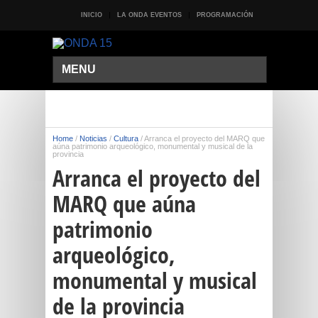
INICIO
LA ONDA EVENTOS
PROGRAMACIÓN
MENU
Home
/
Noticias
/
Cultura
/
Arranca el proyecto del MARQ que
aúna patrimonio arqueológico, monumental y musical de la
provincia
Arranca el proyecto del
MARQ que aúna
patrimonio
arqueológico,
monumental y musical
de la provincia