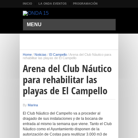
INICIO
LA ONDA EVENTOS
PROGRAMACIÓN
MENU
Home
/
Noticias
/
El Campello
/
Arena del Club Náutico para
rehabilitar las playas de El Campello
Arena del Club Náutico
para rehabilitar las
playas de El Campello
By
Marina
El Club Náutico del Campello va a proceder al
dragado de sus instalaciones y de la bocana de
entrada al mismo la semana que viene. Tanto el Club
Náutico como el Ayuntamiento disponen de la
autorización de Costas para reutilizar 3.000 m3 de