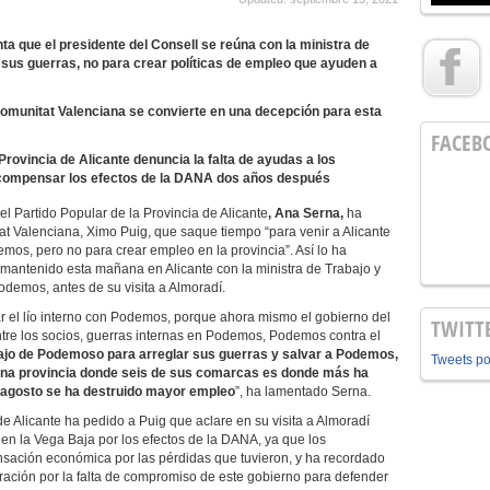
ta que el presidente del Consell se reúna con la ministra de
sus guerras, no para crear políticas de empleo que ayuden a
 Comunitat Valenciana se convierte en una decepción para esta
FACEB
Provincia de Alicante denuncia la falta de ayudas a los
a compensar los efectos de la DANA dos años después
el Partido Popular de la Provincia de Alicante
, Ana Serna,
ha
tat Valenciana, Ximo Puig, que saque tiempo “para venir a Alicante
emos, pero no para crear empleo en la provincia”. Así lo ha
 mantenido esta mañana en Alicante con la ministra de Trabajo y
demos, antes de su visita a Almoradí.
 el lío interno con Podemos, porque ahora mismo el gobierno del
TWITT
entre los socios, guerras internas en Podemos, Podemos contra el
bajo de Podemoso para arreglar sus guerras y salvar a Podemos,
Tweets p
 una provincia donde seis de sus comarcas es donde más ha
e agosto se ha destruido mayor empleo
”, ha lamentado Serna.
de Alicante ha pedido a Puig que aclare en su visita a Almoradí
 en la Vega Baja por los efectos de la DANA, ya que los
sación económica por las pérdidas que tuvieron, y ha recordado
ración por la falta de compromiso de este gobierno para defender