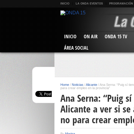
INICIO
LA ONDA EVENTOS
PROGRAMACIÓN
INICIO
ON AIR
ONDA 15 TV
ÁREA SOCIAL
Home
/
Noticias
/
Alicante
/
Ana Serna: “Puig sí tie
para crear empleo en la provincia”
Ana Serna: “Puig sí
Alicante a ver si s
no para crear emple
By
Marina