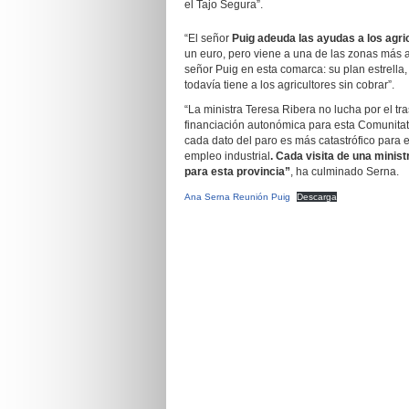
el Tajo Segura”.
“El señor
Puig adeuda las ayudas a los agri
un euro, pero viene a una de las zonas más af
señor Puig en esta comarca: su plan estrella
todavía tiene a los agricultores sin cobrar”.
“La ministra Teresa Ribera no lucha por el tra
financiación autonómica para esta Comunitat n
cada dato del paro es más catastrófico para e
empleo industrial
. Cada visita de una minis
para esta provincia”
, ha culminado Serna.
Ana Serna Reunión Puig
Descarga