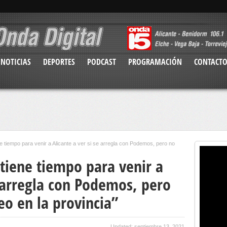
NOTICIAS
DEPORTES
PODCAST
PROGRAMACIÓN
CONTACT
ne tiempo para venir a Alicante a ver si se arregla con Podemos, pero no
 tiene tiempo para venir a
e arregla con Podemos, pero
o en la provincia”
Updated: septiembre 13, 2021