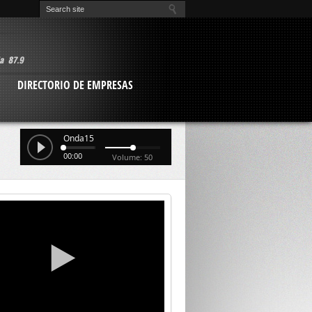
O
DIRECTORIO DE EMPRESAS
Onda15
00:00
Volume: 50