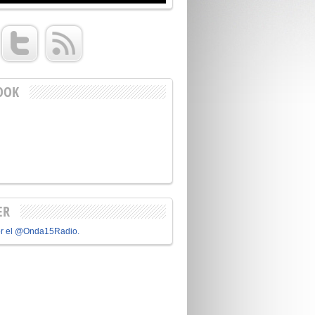
OOK
ER
or el @Onda15Radio.