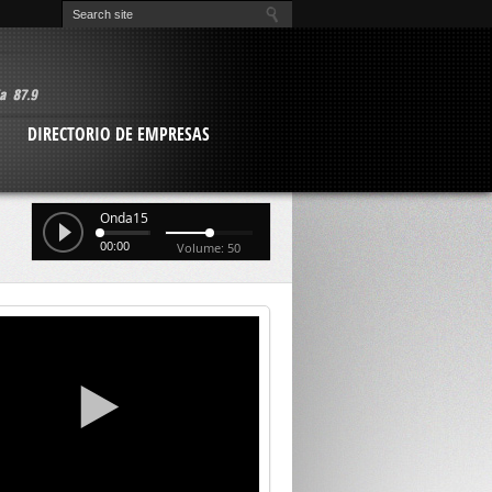
O
DIRECTORIO DE EMPRESAS
Onda15
00:00
Volume: 50