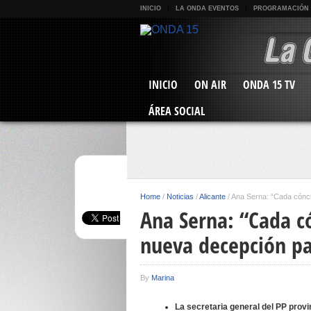
INICIO
LA ONDA EVENTOS
PROGRAMACIÓN
INICIO
ON AIR
ONDA 15 TV
ÁREA SOCIAL
Home
/
Noticias
/
Alicante
/
Ana Serna: “Cada cóncla
Ana Serna: “Cada có
nueva decepción par
By
Marina
La secretaria general del PP prov