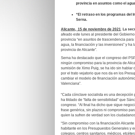
provincia en asuntos como el agua,
“El retraso en los programas del I
Serna.
Alicante, 15 de noviembre de 2021
.
La secr
afeado este lunes al presidente del Gobiern
provincia “en asuntos de trascendencia para 
agua, la financiación y las inversiones” y h
provincia de Alicante”.
Serna ha destacado que el congreso del PSP
ningún compromiso para la provincia de Alic
sumisión de Ximo Puig, se ha ido sin hablar d
por el trato vejatorio que nos da en los Pre
cambiar el modelo de financiación autonómic
Valenciana”.
“Cada cónclave socialista es una decepción pa
ha tildado de “falta de sensibilidad” que Sá
congreso. “Al final ha dicho que sigue nego
frase genérica, sin plazos ni compromiso para 
quien la sufren de verdad son los ciudadanos
“Sin compromiso con la financiación Alicante
habitante en los Presupuestos Generales y en
colegios, centros sanitarios, médicos, etcéter