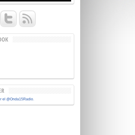
OOK
ER
or el @Onda15Radio.