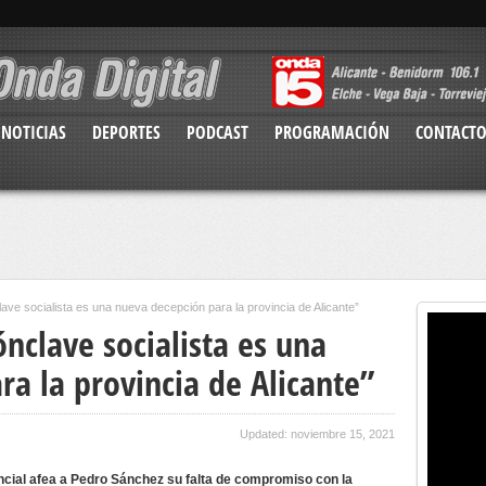
NOTICIAS
DEPORTES
PODCAST
PROGRAMACIÓN
CONTACT
ve socialista es una nueva decepción para la provincia de Alicante”
nclave socialista es una
a la provincia de Alicante”
Updated: noviembre 15, 2021
incial afea a Pedro Sánchez su falta de compromiso con la