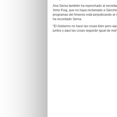
Ana Serna también ha reprochado al secretari
Ximo Puig, que no haya reclamado a Sánchez 
programas del Imserso está perjudicando al se
ha recordado Serna.
“El Gobierno no hace las cosas bien pero aq
juntos y aquí las cosas seguirán igual de ma