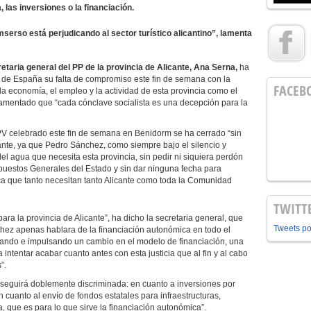
 las inversiones o la financiación.
mserso está perjudicando al sector turístico alicantino”, lamenta
etaria general del PP de la provincia de Alicante, Ana Serna,
ha
o de España su falta de compromiso este fin de semana con la
FACEB
la economía, el empleo y la actividad de esta provincia como el
a lamentado que “cada cónclave socialista es una decepción para la
V celebrado este fin de semana en Benidorm se ha cerrado “sin
ante, ya que Pedro Sánchez, como siempre bajo el silencio y
el agua que necesita esta provincia, sin pedir ni siquiera perdón
supuestos Generales del Estado y sin dar ninguna fecha para
a que tanto necesitan tanto Alicante como toda la Comunidad
TWITT
ra la provincia de Alicante”, ha dicho la secretaria general, que
Tweets p
nchez apenas hablara de la financiación autonómica en todo el
ciando e impulsando un cambio en el modelo de financiación, una
intentar acabar cuanto antes con esta justicia que al fin y al cabo
”.
 seguirá doblemente discriminada: en cuanto a inversiones por
 cuanto al envío de fondos estatales para infraestructuras,
a, que es para lo que sirve la financiación autonómica”.