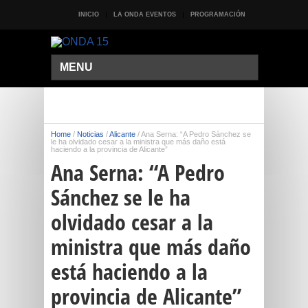
INICIO
LA ONDA EVENTOS
PROGRAMACIÓN
MENU
Home
/
Noticias
/
Alicante
/
Ana Serna: “A Pedro Sánchez se
le ha olvidado cesar a la ministra que más daño está
haciendo a la provincia de Alicante”
Ana Serna: “A Pedro
Sánchez se le ha
olvidado cesar a la
ministra que más daño
está haciendo a la
provincia de Alicante”