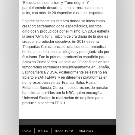
‘Escuela de seducción’ y ‘Tuno negro’. Y
paralelamente desarrolla una carrera teatral como
actor, con más de 20 espectáculos a sus espaldas.
Es precisamente en el teatro donde se inicia como
creador; estrenando doce espectáculos, escritos,
dirigidos y producidos por él mismo. En 2014 estrena
la serie ‘Gym Tony’, sitcom de tira diaria de la que es
creador y productor ejecutivo. En 2018 estrena
‘Pequeñas Coincidencias’, una comedia romántica
hecha a medida; escrita, dirigida y protagonizada por
él mismo. Fue la primera producción española para
Amazon Prime Video. Un total de 30 capítulos en tres
temporadas estrenadas simultáneamente en España,
Latinoamérica y USA. Posteriormente se estrenó en
abierto en ANTENA3, y en diferentes plataformas en
numerosos países más: Francia, Italia, Rusia,
Finlandia, Suecia, Corea… Los derechos de remake
han sido adquiridos por la NBC, quien encargó a
Universal Studios la realización de un piloto para
producir la serie en EEUU.
Inicio
On Air
Onda 15 TV
Noticias