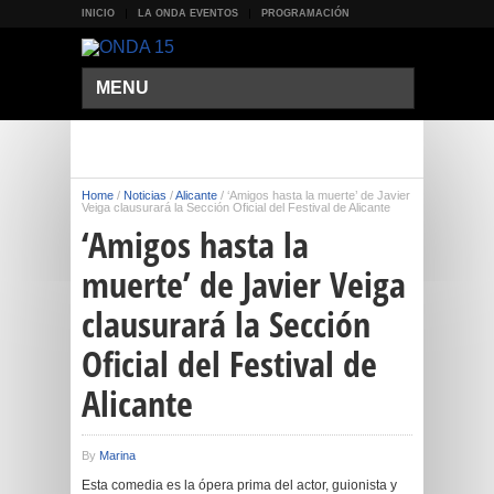
INICIO
LA ONDA EVENTOS
PROGRAMACIÓN
MENU
Home
/
Noticias
/
Alicante
/
‘Amigos hasta la muerte’ de Javier
Veiga clausurará la Sección Oficial del Festival de Alicante
‘Amigos hasta la
muerte’ de Javier Veiga
clausurará la Sección
Oficial del Festival de
Alicante
By
Marina
Esta comedia es la ópera prima del actor, guionista y