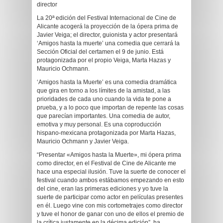
director
La 20ª edición del Festival Internacional de Cine de
Alicante acogerá la proyección de la ópera prima de
Javier Veiga; el director, guionista y actor presentará
‘Amigos hasta la muerte’ una comedia que cerrará la
Sección Oficial del certamen el 9 de junio. Está
protagonizada por el propio Veiga, Marta Hazas y
Mauricio Ochmann.
‘Amigos hasta la Muerte’ es una comedia dramática
que gira en torno a los límites de la amistad, a las
prioridades de cada uno cuando la vida te pone a
prueba, y a lo poco que importan de repente las cosas
que parecían importantes. Una comedia de autor,
emotiva y muy personal. Es una coproducción
hispano-mexicana protagonizada por Marta Hazas,
Mauricio Ochmann y Javier Veiga.
“Presentar «Amigos hasta la Muerte», mi ópera prima
como director, en el Festival de Cine de Alicante me
hace una especial ilusión. Tuve la suerte de conocer el
festival cuando ambos estábamos empezando en esto
del cine, eran las primeras ediciones y yo tuve la
suerte de participar como actor en películas presentes
en él. Luego vine con mis cortometrajes como director
y tuve el honor de ganar con uno de ellos el premio de
la crítica justamente en la décima edición”, ha