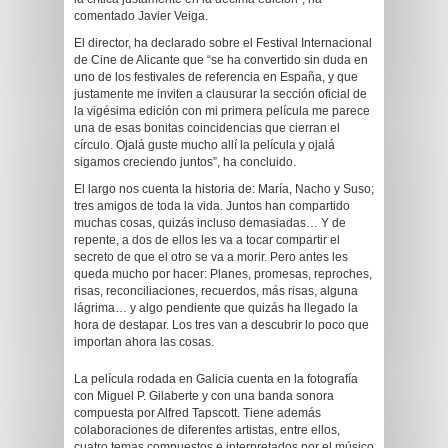
comentado Javier Veiga.
El director, ha declarado sobre el Festival Internacional
de Cine de Alicante que “se ha convertido sin duda en
uno de los festivales de referencia en España, y que
justamente me inviten a clausurar la sección oficial de
la vigésima edición con mi primera película me parece
una de esas bonitas coincidencias que cierran el
círculo. Ojalá guste mucho allí la película y ojalá
sigamos creciendo juntos”, ha concluido.
El largo nos cuenta la historia de: María, Nacho y Suso;
tres amigos de toda la vida. Juntos han compartido
muchas cosas, quizás incluso demasiadas… Y de
repente, a dos de ellos les va a tocar compartir el
secreto de que el otro se va a morir. Pero antes les
queda mucho por hacer: Planes, promesas, reproches,
risas, reconciliaciones, recuerdos, más risas, alguna
lágrima… y algo pendiente que quizás ha llegado la
hora de destapar. Los tres van a descubrir lo poco que
importan ahora las cosas.
La película rodada en Galicia cuenta en la fotografía
con Miguel P. Gilaberte y con una banda sonora
compuesta por Alfred Tapscott. Tiene además
colaboraciones de diferentes artistas, entre ellos,
cuatro temas compuestos e interpretados por el músico