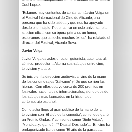
Xoel López.
“Estamos muy contentos de contar con Javier Veiga en
el Festival Internacional de Cine de Alicante, una
persona que ha sido asidua y que nos ha apoyado
desde el principio. Poder cerrar en este aniversario la
sección oficial con su ópera prima es un honor,
esperamos que coseche muchos éxitos”, ha relatado el
director del Festival, Vicente Seva.
Javier Veiga
Javier Veiga es actor, director, guionista, autor teatral,
cómico, productor… Alterna sus trabajos entre cine,
televisión y teatro.
Su inicio en la dirección audiovisual vino de la mano
de los cortometrajes ‘Sálvame’ y ‘De qué se ríen las
hienas’. Con ellos obtuvo cerca de 200 premios en
festivales nacionales e internacionales, siendo dos de
los trabajos más laureados en la historia del
cortometraje español.
Como actor llegó al gran público de la mano de la
televisión con ‘El club de la comedia’, con el que ganó
un Premio Ondas. Y con series como ‘Siete Vidas’,
‘Moncloa ¿dígame?’, ‘7 Días al Desnudo’… En cine ha
protagonizado títulos como ‘El año de la garrapata’,