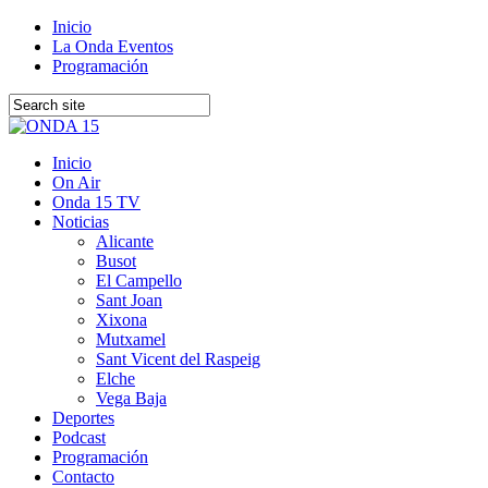
Inicio
La Onda Eventos
Programación
Inicio
On Air
Onda 15 TV
Noticias
Alicante
Busot
El Campello
Sant Joan
Xixona
Mutxamel
Sant Vicent del Raspeig
Elche
Vega Baja
Deportes
Podcast
Programación
Contacto