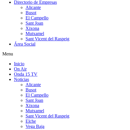
Directorio de Empresas
Alicante
Busot
El Campello
Sant Joan
Xixona
Mutxamel
Sant Vicent del Raspeig
Área Social
Menu
Inicio
On Air
Onda 15 TV
Noticias
Alicante
Busot
El Campello
Sant Joan
Xixona
Mutxamel
Sant Vicent del Raspeig
Elche
Vega Baja