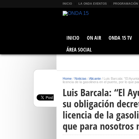
INICIO
LA ONDA EVENTOS
PROGRAMACIÓN
INICIO
ON AIR
ONDA 15 TV
ÁREA SOCIAL
Home
/
Noticias
/
Alicante
/
Luis Barcala: “El Ayunt
licencia de la gasolinera en el puerto, por lo que 
Luis Barcala: “El 
su obligación decre
licencia de la gasol
que para nosotros 