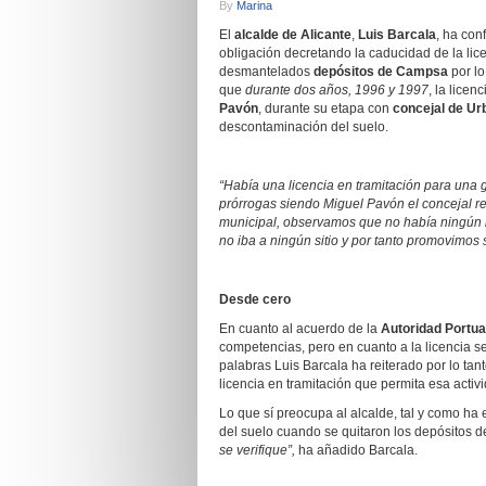
By
Marina
El
alcalde de Alicante
,
Luis Barcala
, ha co
obligación decretando la caducidad de la lic
desmantelados
depósitos de Campsa
por lo
que
durante dos años, 1996 y 1997
, la licen
Pavón
, durante su etapa con
concejal de Urb
descontaminación del suelo.
“Había una licencia en tramitación para una 
prórrogas siendo Miguel Pavón el concejal r
municipal, observamos que no había ningún 
no iba a ningún sitio y por tanto promovimos
Desde cero
En cuanto al acuerdo de la
Autoridad Portua
competencias, pero en cuanto a la licencia s
palabras Luis Barcala ha reiterado por lo ta
licencia en tramitación que permita esa acti
Lo que sí preocupa al alcalde, tal y como h
del suelo cuando se quitaron los depósitos 
se verifique”,
ha añadido Barcala.