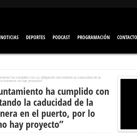
NOTICIAS
DEPORTES
PODCAST
PROGRAMACIÓN
CONTACT
amiento ha cumplido con su obligación decretando la caducidad de la
para nosotros no hay proyecto”
Ayuntamiento ha cumplido con
tando la caducidad de la
inera en el puerto, por lo
no hay proyecto”