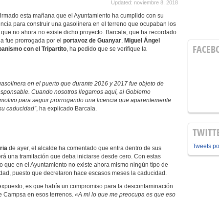
Updated: noviembre 8, 2018
nfirmado esta mañana que el Ayuntamiento ha cumplido con su
encia para construir una gasolinera en el terreno que ocupaban los
 que no ahora no existe dicho proyecto. Barcala, que ha recordado
cia fue prorrogada por el
portavoz de Guanyar
,
Miguel Ángel
FACEB
anismo con el Tripartito
, ha pedido que se verifique la
gasolinera en el puerto que durante 2016 y 2017 fue objeto de
esponsable. Cuando nosotros llegamos aquí, al Gobierno
motivo para seguir prorrogando una licencia que aparentemente
 su caducidad”
, ha explicado Barcala.
TWITT
Tweets p
ria
de ayer, el alcalde ha comentado que entra dentro de sus
erá una tramitación que deba iniciarse desde cero. Con estas
nto que en el Ayuntamiento no existe ahora mismo ningún tipo de
vidad, puesto que decretaron hace escasos meses la caducidad.
a expuesto, es que había un compromiso para la descontaminación
de Campsa en esos terrenos.
«A mi lo que me preocupa es que eso