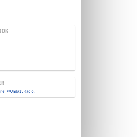
OOK
ER
or el @Onda15Radio.