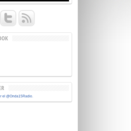
OOK
ER
or el @Onda15Radio.