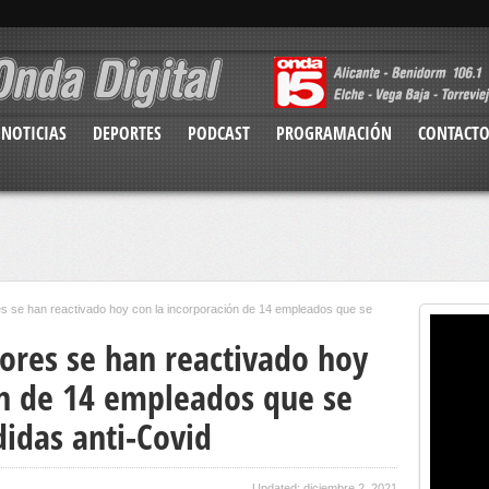
NOTICIAS
DEPORTES
PODCAST
PROGRAMACIÓN
CONTACT
 se han reactivado hoy con la incorporación de 14 empleados que se
ores se han reactivado hoy
ón de 14 empleados que se
idas anti-Covid
Updated: diciembre 2, 2021