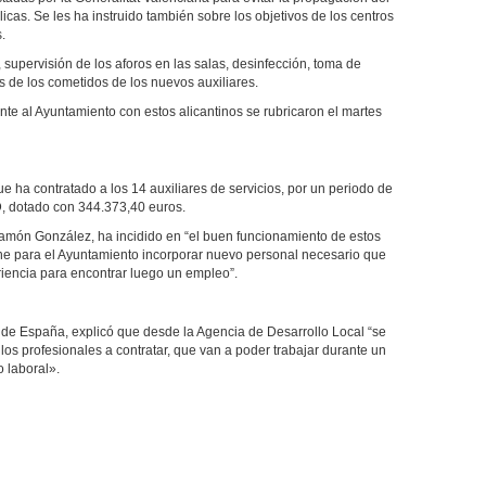
icas. Se les ha instruido también sobre los objetivos de los centros
.
supervisión de los aforos en las salas, desinfección, toma de
s de los cometidos de los nuevos auxiliares.
nte al Ayuntamiento con estos alicantinos se rubricaron el martes
ha contratado a los 14 auxiliares de servicios, por un periodo de
, dotado con 344.373,40 euros.
amón González, ha incidido en “el buen funcionamiento de estos
ne para el Ayuntamiento incorporar nuevo personal necesario que
eriencia para encontrar luego un empleo”.
 de España, explicó que desde la Agencia de Desarrollo Local “se
los profesionales a contratar, que van a poder trabajar durante un
o laboral».