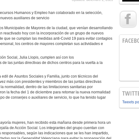
 Recursos Humanos y Empleo han colaborado en la selección,
 nuevos auxiliares de servicio
os Municipales de Mayores de la ciudad, que venían desarrollando
an reactivado hoy con la incorporación de un grupo de nuevos
e que se cumplan las medidas anti-Covid 19 para evitar contagios
FACEB
personal, los centros de mayores completan sus actividades e
ción Social, Julia Llopis, cumplen así con los
e las juntas directivas de dichos centros para la vuelta a la
a edil de Asuntos Sociales y Familia, junto con técnicos del
ez más con presidentes y miembros de las juntas directivas
 la normalidad, dentro de las limitaciones sanitarias por
TWITT
ron la fecha del 1 de diciembre para retomar la nueva normalidad
upo de conserjes o auxiliares de servicio, lo que ha tenido lugar
Tweets p
 mayoría mujeres, han recibido esta mañana desde primera hora un
ejalía de Acción Social. Los integrantes del grupo cuentan con
os responsables, según las indicaciones que se les han impartido,
tadas por la Generalitat Valenciana para evitar la propagación del