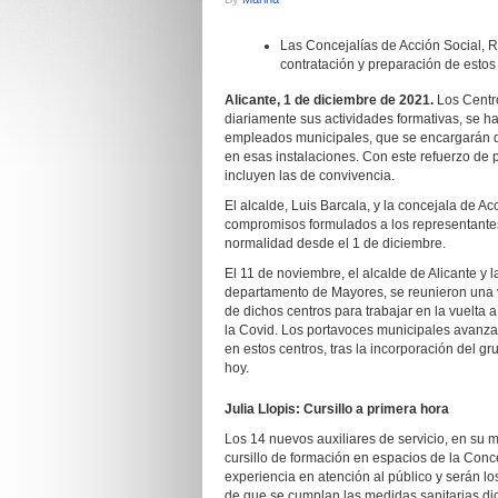
Las Concejalías de Acción Social,
contratación y preparación de estos
Alicante, 1 de diciembre de 2021.
Los Centr
diariamente sus actividades formativas, se h
empleados municipales, que se encargarán d
en esas instalaciones. Con este refuerzo de 
incluyen las de convivencia.
El alcalde, Luis Barcala, y la concejala de Ac
compromisos formulados a los representantes d
normalidad desde el 1 de diciembre.
El 11 de noviembre, el
alcalde de Alicante y l
departamento de Mayores, se reunieron una v
de dichos centros para trabajar en la vuelta a
la Covid. Los portavoces municipales avanza
en estos centros, tras la incorporación del gr
hoy.
Julia Llopis:
Cursillo a primera hora
Los 14 nuevos auxiliares de servicio, en su
cursillo de formación en espacios de la Conc
experiencia en atención al público y serán l
de que se cumplan las medidas sanitarias dic