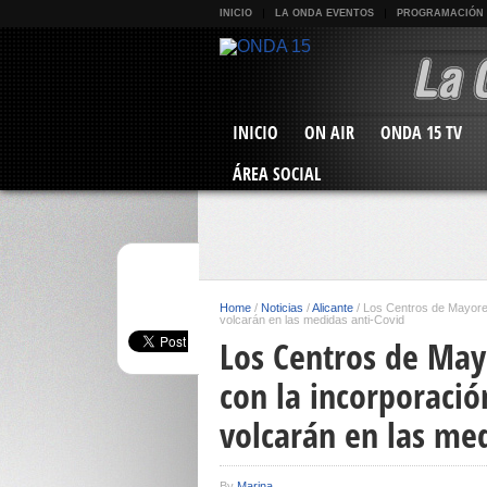
INICIO
LA ONDA EVENTOS
PROGRAMACIÓN
INICIO
ON AIR
ONDA 15 TV
ÁREA SOCIAL
Home
/
Noticias
/
Alicante
/
Los Centros de Mayores
volcarán en las medidas anti-Covid
Los Centros de May
con la incorporaci
volcarán en las med
By
Marina