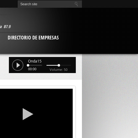
O
DIRECTORIO DE EMPRESAS
Onda15
00:00
Volume: 50