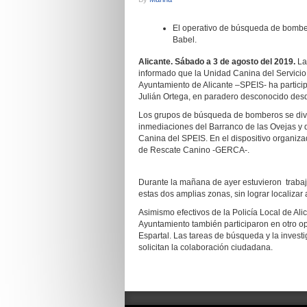
El operativo de búsqueda de bomber
Babel.
Alicante. Sábado a 3 de agosto del 2019.
La
informado que la Unidad Canina del Servicio
Ayuntamiento de Alicante –SPEIS- ha partici
Julián Ortega, en paradero desconocido desde
Los grupos de búsqueda de bomberos se divid
inmediaciones del Barranco de las Ovejas y d
Canina del SPEIS. En el dispositivo organiza
de Rescate Canino -GERCA-.
Durante la mañana de ayer estuvieron trab
estas dos amplias zonas, sin lograr localizar
Asimismo efectivos de la Policía Local de Ali
Ayuntamiento también participaron en otro op
Espartal. Las tareas de búsqueda y la investi
solicitan la colaboración ciudadana.