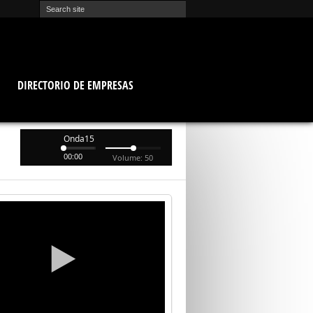
O
DIRECTORIO DE EMPRESAS
Onda15
00:00
Volume: 50