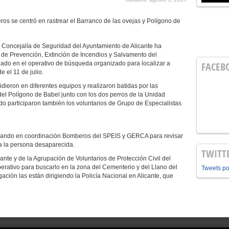
os se centró en rastrear el Barranco de las ovejas y Polígono de
 Concejalía de Seguridad del Ayuntamiento de Alicante ha
 de Prevención, Extinción de Incendios y Salvamento del
pado en el operativo de búsqueda organizado para localizar a
FACEB
 el 11 de julio.
ieron en diferentes equipos y realizaron batidas por las
el Polígono de Babel junto con los dos perros de la Unidad
do participaron también los voluntarios de Grupo de Especialistas
ajando en coordinación Bomberos del SPEIS y GERCA para revisar
 a la persona desaparecida.
TWITT
cante y de la Agrupación de Voluntarios de Protección Civil del
erativo para buscarlo en la zona del Cementerio y del Llano del
Tweets p
gación las están dirigiendo la Policía Nacional en Alicante, que