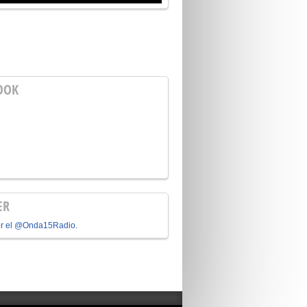
OOK
ER
or el @Onda15Radio.