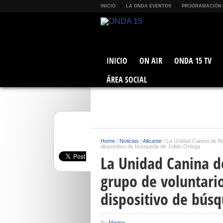
INICIO
LA ONDA EVENTOS
PROGRAMACIÓN
INICIO
ON AIR
ONDA 15 TV
ÁREA SOCIAL
Home
/
Noticias
/
Alicante
/
La Unidad Canina de Bo
dispositivo de búsqueda de Julián Ortega
La Unidad Canina d
grupo de voluntario
dispositivo de búsq
By
Marina