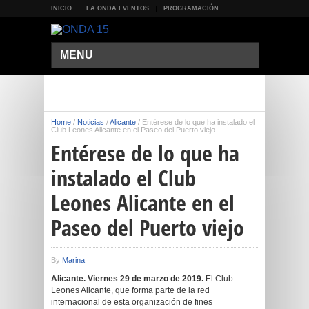
INICIO
LA ONDA EVENTOS
PROGRAMACIÓN
MENU
Home
/
Noticias
/
Alicante
/
Entérese de lo que ha instalado el
Club Leones Alicante en el Paseo del Puerto viejo
Entérese de lo que ha
instalado el Club
Leones Alicante en el
Paseo del Puerto viejo
By
Marina
Alicante. Viernes 29 de marzo de 2019.
El Club
Leones Alicante, que forma parte de la red
internacional de esta organización de fines