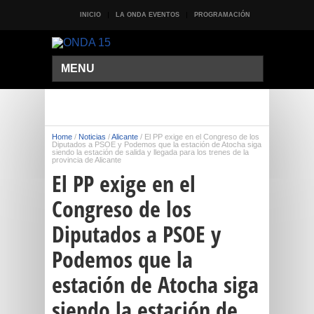
INICIO
LA ONDA EVENTOS
PROGRAMACIÓN
MENU
Home
/
Noticias
/
Alicante
/
El PP exige en el Congreso de los
Diputados a PSOE y Podemos que la estación de Atocha siga
siendo la estación de salida y llegada para los trenes de la
provincia de Alicante
El PP exige en el
Congreso de los
Diputados a PSOE y
Podemos que la
estación de Atocha siga
siendo la estación de