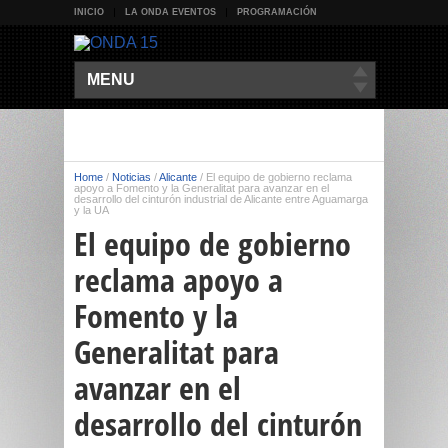
INICIO
LA ONDA EVENTOS
PROGRAMACIÓN
MENU
Home
/
Noticias
/
Alicante
/
El equipo de gobierno reclama
apoyo a Fomento y la Generalitat para avanzar en el
desarrollo del cinturón industrial de Alicante entre Aguamarga
y la UA
El equipo de gobierno
reclama apoyo a
Fomento y la
Generalitat para
avanzar en el
desarrollo del cinturón