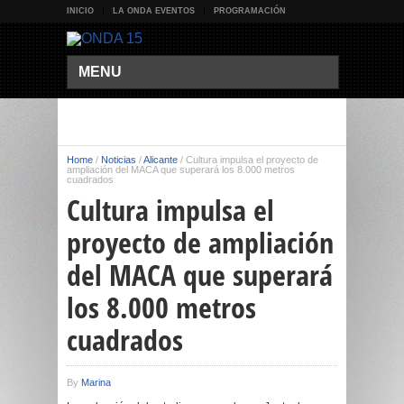
INICIO
LA ONDA EVENTOS
PROGRAMACIÓN
MENU
Home
/
Noticias
/
Alicante
/
Cultura impulsa el proyecto de
ampliación del MACA que superará los 8.000 metros
cuadrados
Cultura impulsa el
proyecto de ampliación
del MACA que superará
los 8.000 metros
cuadrados
By
Marina