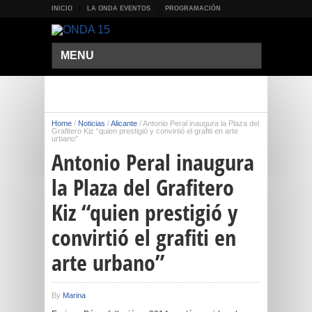
INICIO
LA ONDA EVENTOS
PROGRAMACIÓN
MENU
Home
/
Noticias
/
Alicante
/
Antonio Peral inaugura la Plaza del
Grafitero Kiz “quien prestigió y convirtió el grafiti en arte
urbano”
Antonio Peral inaugura
la Plaza del Grafitero
Kiz “quien prestigió y
convirtió el grafiti en
arte urbano”
By
Marina