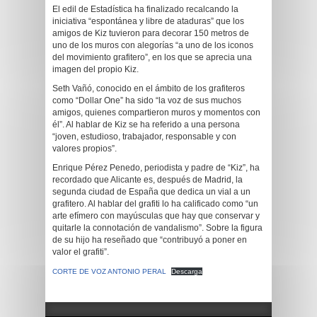
El edil de Estadística ha finalizado recalcando la
iniciativa “espontánea y libre de ataduras” que los
amigos de Kiz tuvieron para decorar 150 metros de
uno de los muros con alegorías “a uno de los iconos
del movimiento grafitero”, en los que se aprecia una
imagen del propio Kiz.
Seth Vañó, conocido en el ámbito de los grafiteros
como “Dollar One” ha sido “la voz de sus muchos
amigos, quienes compartieron muros y momentos con
él”. Al hablar de Kiz se ha referido a una persona
“joven, estudioso, trabajador, responsable y con
valores propios”.
Enrique Pérez Penedo, periodista y padre de “Kiz”, ha
recordado que Alicante es, después de Madrid, la
segunda ciudad de España que dedica un vial a un
grafitero. Al hablar del grafiti lo ha calificado como “un
arte efímero con mayúsculas que hay que conservar y
quitarle la connotación de vandalismo”. Sobre la figura
de su hijo ha reseñado que “contribuyó a poner en
valor el grafiti”.
CORTE DE VOZ ANTONIO PERAL
Descarga