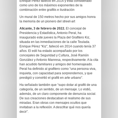
Enrique Pérez falleció en 2014 y está considerado
como uno de los máximos exponentes de la
combinación entre grafitis e ilustración
Un mural de 150 metros hecho por sus amigos honra
la memoria de un pionero del street-art
Alicante, 3 de febrero de 2022.
El concejal de
Presidencia y Estadística, Antonio Peral, ha
inaugurado este jueves la Plaza del Grafitero Kiz,
situada en las inmediaciones de la calle Teulada.
Enrique Pérez “Kiz”, falleció en 2014 cuando tenía 37
años. El edil ha estado acompañado por los
concejales de Seguridad y Cultura, José Ramón
González y Antonio Manresa, respectivamente. A la cita
han acudido familiares y amigos del homenajeado.
Peral ha definido al grafitero como “una persona viva,
inquieta, con capacidad para sorprendernos, y que
prestigió y convirtió el grafiti en arte urbano”.
Ha señalado también que “supo dotar al grafiti de una
categoría, de un sentido, de un mensaje. Lo vistió,
además, de un claro componente de denuncia social.
De sus creaciones destacaban el realismo de sus
miradas. Eran obras con mensajes ocultos que
invitaban a la reflexión. A descifrar qué nos quería
decir”.