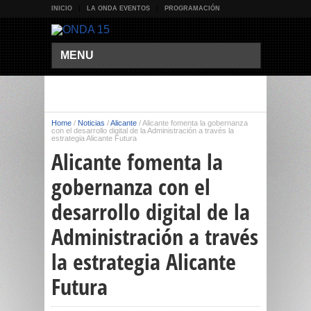
INICIO
LA ONDA EVENTOS
PROGRAMACIÓN
MENU
Home
/
Noticias
/
Alicante
/
Alicante fomenta la gobernanza
con el desarrollo digital de la Administración a través la
estrategia Alicante Futura
Alicante fomenta la
gobernanza con el
desarrollo digital de la
Administración a través
la estrategia Alicante
Futura