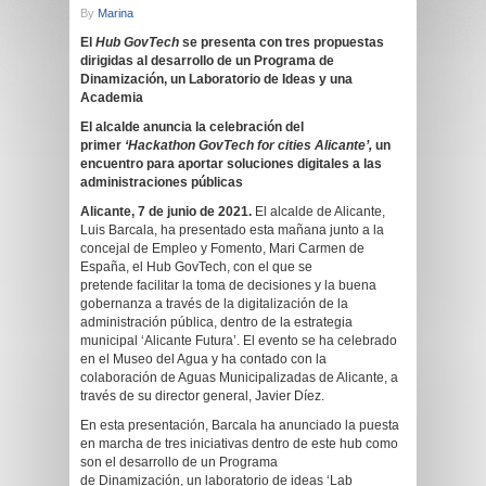
By
Marina
E
l
H
ub GovTech
se presenta con tres propuestas
dirigidas al desarrollo de un Programa de
Dinamización, un Laboratorio de Ideas y una
Academia
El alcalde anuncia la celebración del
primer
‘Hackat
h
on G
ovTech
for cities Alicante’,
un
encuentro para aportar soluciones digitales a las
administraciones públicas
Alicante, 7 de junio de 2021.
El alcalde de Alicante,
Luis Barcala, ha presentado esta mañana junto a la
concejal de Empleo y Fomento, Mari Carmen de
España, el Hub GovTech, con el que se
pretende facilitar la toma de decisiones y la buena
gobernanza a través de la digitalización de la
administración pública, dentro de la estrategia
municipal ‘Alicante Futura’. El evento se ha celebrado
en el Museo del Agua y ha contado con la
colaboración de Aguas Municipalizadas de Alicante, a
través de su director general, Javier Díez.
En esta presentación, Barcala ha anunciado la puesta
en marcha de tres iniciativas dentro de este hub como
son el desarrollo de un Programa
de Dinamización, un laboratorio de ideas ‘Lab