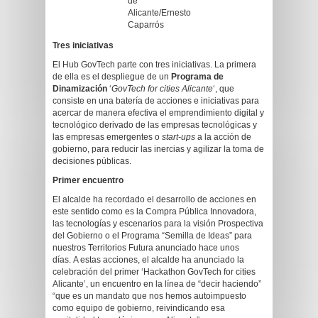
de
Alicante/Ernesto
Caparrós
Tres iniciativas
El Hub GovTech parte con tres iniciativas. La primera
de ella es el despliegue de un
Programa de
Dinamización
‘
GovTech for cities Alicante
‘, que
consiste en una batería de acciones e iniciativas para
acercar de manera efectiva el emprendimiento digital y
tecnológico derivado de las empresas tecnológicas y
las empresas emergentes o
start-ups
a la acción de
gobierno, para reducir las inercias y agilizar la toma de
decisiones públicas.
Primer encuentro
El alcalde ha recordado el desarrollo de acciones en
este sentido como es la Compra Pública Innovadora,
las tecnologías y escenarios para la visión Prospectiva
del Gobierno o el Programa “Semilla de Ideas” para
nuestros Territorios Futura anunciado hace unos
días. A estas acciones, el alcalde ha anunciado la
celebración del primer ‘Hackathon GovTech for cities
Alicante’, un encuentro en la línea de “decir haciendo”
“que es un mandato que nos hemos autoimpuesto
como equipo de gobierno, reivindicando esa