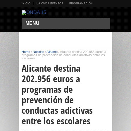
INICIO
LA ONDA EVENTOS
PROGRAMACIÓN
MENU
Home
/
Noticias
/
Alicante
/
Alicante destina 202.956 euros a
programas de prevención de conductas adictivas entre los
escolares
Alicante destina
202.956 euros a
programas de
prevención de
conductas adictivas
entre los escolares