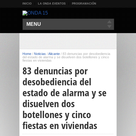
INICIO
LA ONDA EVENTOS
PROGRAMACIÓN
MENU
Home
/
Noticias
/
Alicante
/
83 denuncias por desobediencia
del estado de alarma y se disuelven dos botellones y cinco
fiestas en viviendas
83 denuncias por
desobediencia del
estado de alarma y se
disuelven dos
botellones y cinco
fiestas en viviendas