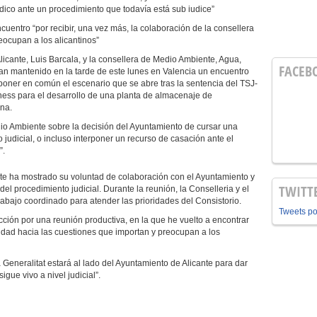
rídico ante un procedimiento que todavía está sub iudice”
encuentro “por recibir, una vez más, la colaboración de la consellera
eocupan a los alicantinos”
Alicante, Luis Barcala, y la consellera de Medio Ambiente, Agua,
FACEB
 han mantenido en la tarde de este lunes en Valencia un encuentro
poner en común el escenario que se abre tras la sentencia del TSJ-
ess para el desarrollo de una planta de almacenaje de
ina.
edio Ambiente sobre la decisión del Ayuntamiento de cursar una
 judicial, o incluso interponer un recurso de casación ante el
”.
nte ha mostrado su voluntad de colaboración con el Ayuntamiento y
TWITT
el procedimiento judicial. Durante la reunión, la Conselleria y el
bajo coordinado para atender las prioridades del Consistorio.
Tweets p
cción por una reunión productiva, en la que he vuelto a encontrar
lidad hacia las cuestiones que importan y preocupan a los
Generalitat estará al lado del Ayuntamiento de Alicante para dar
igue vivo a nivel judicial”.