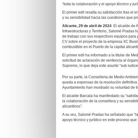
“toda la colaboración y el apoyo técnico y ju
El primer edil resalta su satisfacción tras el 
y su sensibilidad hacia las cuestiones que pr
Alicante, 29 de abril de 2024
. El alcalde de 
Infraestructuras y Territorio, Salomé Pradas
de trabajo con sus respectivos equipos para 
CV sobre el proyecto de la empresa XC Busin
combustible en el Puerto de la capital alicant
El primer edil ha informado a la titular de M
solicitud de aclaración de sentencia al órgano
Supremo, lo que deja este asunto “sub iudice
Por su parte, la Conselleria de Medio Ambie
queda a expensas de la resolución definitiva d
Ayuntamiento han mostrado su voluntad de tra
El alcalde Barcala ha manifestado su “satisfa
la colaboración de la consellera y su sensibi
alicantinos”.
A su vez, Salomé Pradas ha señalado que “la 
apoyo técnico y jurídico en este proceso que s