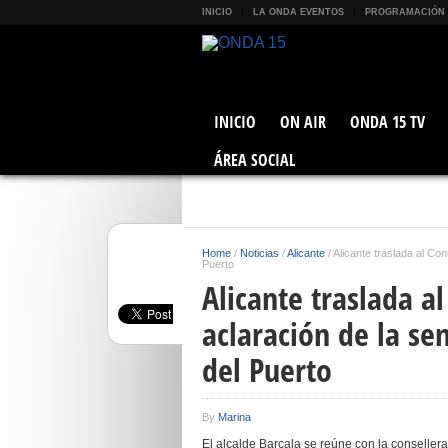
INICIO
LA ONDA EVENTOS
PROGRAMACIÓN
INICIO
ON AIR
ONDA 15 TV
ÁREA SOCIAL
Home
/
Noticias
/
Alicante
/
Alicante traslada al Con
Puerto
Alicante traslada a
aclaración de la se
del Puerto
By
Marina
El alcalde Barcala se reúne con la conseller