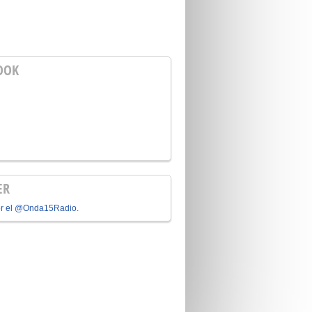
OOK
ER
or el @Onda15Radio.