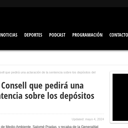
NOTICIAS
DEPORTES
PODCAST
PROGRAMACIÓN
CONTACT
sell que pedirá una aclaración de la sentencia sobre los depósitos del
l Consell que pedirá una
ntencia sobre los depósitos
Updated: mayo 4, 2024
a de Medio Ambiente, Salomé Pradas, y recaba de la Generalitat