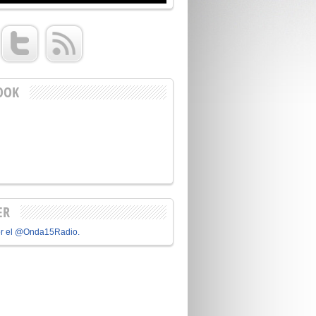
OOK
ER
or el @Onda15Radio.