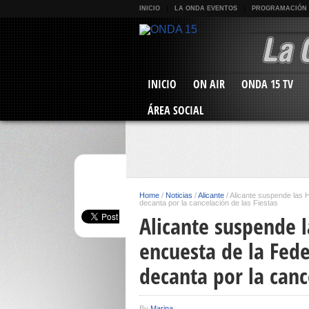
INICIO
LA ONDA EVENTOS
PROGRAMACIÓN
INICIO
ON AIR
ONDA 15 TV
ÁREA SOCIAL
Home
/
Noticias
/
Alicante
/
Alicante suspende las 
decanta por la cancelación de las Fiestas
Alicante suspende l
encuesta de la Fed
decanta por la canc
By
Marina