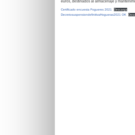
euros, destinados al almacenaje y mantenim
Certificado encuesta Fogueres 2021
Descarga
DecretosuspensiondefinitivaHogueras2021 OK
Des