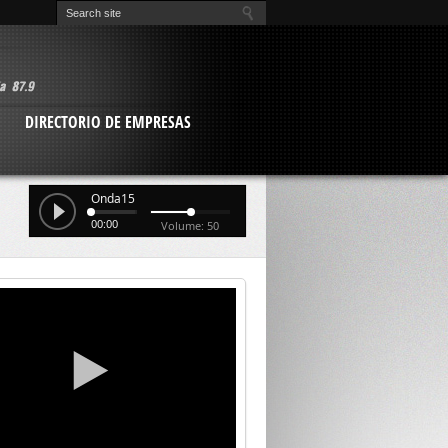
O
DIRECTORIO DE EMPRESAS
Onda15
00:00
Volume: 50