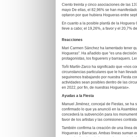
Ciento treinta y cinco asociaciones de las 137
mayo De ellas, el 82,96% se han manifestado
optaron por que hubiera Hogueras entre sep
En cuanto a la posible plantà de la Hoguera O
lleve a cabo; el 19,26%, a favor y el 20,7% d
Reacciones
Mari Carmen Sánchez ha lamentado tener que
Hogueras”. Ha añadido que “es una decisión 
protagonistas, los foguerers y barraquers. Les
Toñi Martín-Zarco ha significado que «nos con
circunstancias particulares que le han lleva
seguiremos trabajando por nuestra Fiesta co
actividades sean posibles dentro de las circu
en 2022, por fin, de nuestras Hogueras».
Ayudas a la Fiesta
Manuel Jiménez, concejal de Fiestas, se ha 
confirmado lo que ya anunció en la Asamblea
concederá la subvención para los monumento
favor de los artistas y las comisiones contrat
También confirma la creación de una línea d
Hogueras y Barracas. Ambas líneas suman en 