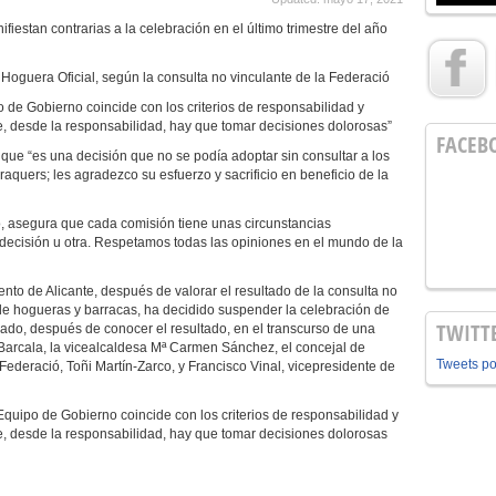
iestan contrarias a la celebración en el último trimestre del año
Hoguera Oficial, según la consulta no vinculante de la Federació
o de Gobierno coincide con los criterios de responsabilidad y
, desde la responsabilidad, hay que tomar decisiones dolorosas”
FACEB
ue “es una decisión que no se podía adoptar sin consultar a los
raquers; les agradezco su esfuerzo y sacrificio en beneficio de la
ó, asegura que cada comisión tiene unas circunstancias
 decisión u otra. Respetamos todas las opiniones en el mundo de la
ento de Alicante, después de valorar el resultado de la consulta no
de hogueras y barracas, ha decidido suspender la celebración de
TWITT
ado, después de conocer el resultado, en el transcurso de una
s Barcala, la vicealcaldesa Mª Carmen Sánchez, el concejal de
Tweets p
Federació, Toñi Martín-Zarco, y Francisco Vinal, vicepresidente de
Equipo de Gobierno coincide con los criterios de responsabilidad y
, desde la responsabilidad, hay que tomar decisiones dolorosas