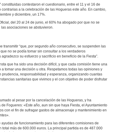
 constituidas contestaron el cuestionario, entre el 11 y el 16 de
 contrarias a la celebración de las Hogueras este año. En cambio,
tiembre y diciembre, un 17%.
ficial, del 20 al 24 de junio, el 60% ha abogado por que no se
e las asociaciones se abstuvieron.
 transmitir “que, por segundo año consecutivo, se suspenden las
que no se podía tomar sin consultar a los verdaderos
 agradezco su esfuerzo y sacrificio en beneficio de la Fiesta”.
sta que ha sido una decisión difícil, y que cada comisión tiene una
do a tomar una decisión u otra. Respetamos todas las opiniones y
n prudencia, responsabilidad y esperanza, organizando cuantas
nstancias sanitarias que vivimos y el con objetivo de poder disfrutar
sumado al pesar por la cancelación de las Hogueras, y ha
 de Fogueres: «Este año, aun sin que haya Fiesta, el Ayuntamiento
s con el fin de sufragar gastos de almacenaje y mantenimiento en
antes».
e ayudas de funcionamiento para las diferentes comisiones de
total más de 600.000 euros. La principal partida es de 487.000