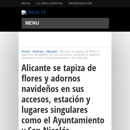
INICIO
LA ONDA EVENTOS
PROGRAMACIÓN
MENU
Home
/
Noticias
/
Alicante
/
Alicante se tapiza de flores y
adornos navideños en sus accesos, estación y lugares
singulares como el Ayuntamiento y San Nicolás
Alicante se tapiza de
flores y adornos
navideños en sus
accesos, estación y
lugares singulares
como el Ayuntamiento