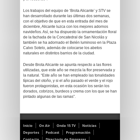
Los trabajos del equipo de ‘Brota Alicante’ y STV se
han desarrollado durante las últimas dos semanas,
con el objetivo de que en esta entrada del mes de
diciembre, Alicante luzca con los mejores adornos
navideños. Así, se ha dispuesto la ornamentación floral
de la fachada de la Concatedral de San Nicolás y
también se ha adornado el Belén luminoso en la Plaza
Calvo Sotelo, además de colocarse los abetos
naturales en distintos barrios de la ciudad.
Desde Brota Alicante se apunta respecto a las flores
utilizadas, que este año se mezcla la flor preservada y
la natural. “Este año se han empleado las tonalidades
típicas del otoño, y si el año pasado el verde y el rojo
fueron protagonistas, en esta ocasión los serán los
dorados, cobrizos, burdeos y crema con los que se han
pintado algunas de las ramas”.
Inicio
On Air
Onda 15 TV
Noticias
Deportes
Podcast
Programación
Contacto
Directorio de Empresas