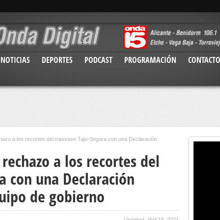
NOTICIAS
DEPORTES
PODCAST
PROGRAMACIÓN
CONTACT
hazo a los recortes del trasvase Tajo-Segura con una Declaración
 rechazo a los recortes del
ra con una Declaración
quipo de gobierno
Updated: abril 16, 2021