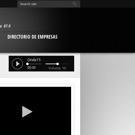
O
DIRECTORIO DE EMPRESAS
Onda15
00:00
Volume: 50