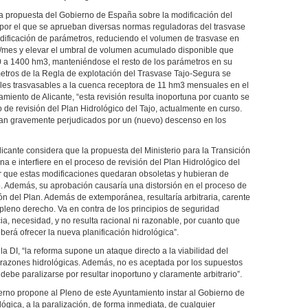
la propuesta del Gobierno de España sobre la modificación del
por el que se aprueban diversas normas reguladoras del trasvase
dificación de parámetros, reduciendo el volumen de trasvase en
3/mes y elevar el umbral de volumen acumulado disponible que
200 a 1400 hm3, manteniéndose el resto de los parámetros en su
metros de la Regla de explotación del Trasvase Tajo-Segura se
les trasvasables a la cuenca receptora de 11 hm3 mensuales en el
amiento de Alicante, “esta revisión resulta inoportuna por cuanto se
o de revisión del Plan Hidrológico del Tajo, actualmente en curso.
eran gravemente perjudicados por un (nuevo) descenso en los
icante considera que la propuesta del Ministerio para la Transición
a e interfiere en el proceso de revisión del Plan Hidrológico del
er que estas modificaciones quedaran obsoletas y hubieran de
o. Además, su aprobación causaría una distorsión en el proceso de
ón del Plan. Además de extemporánea, resultaría arbitraria, carente
e pleno derecho. Va en contra de los principios de seguridad
ncia, necesidad, y no resulta racional ni razonable, por cuanto que
erá ofrecer la nueva planificación hidrológica”.
la DI, “la reforma supone un ataque directo a la viabilidad del
razones hidrológicas. Además, no es aceptada por los supuestos
debe paralizarse por resultar inoportuno y claramente arbitrario”.
erno propone al Pleno de este Ayuntamiento instar al Gobierno de
lógica, a la paralización, de forma inmediata, de cualquier