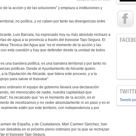
o de la acción y de las soluciones” y emplaza a instituciones y
ritorial, no política, y no caben por tanto las divergencias entre
Alicante, Luis Barcala, ha expresado hoy su más absoluto rechazo a
FACEB
rtas de agua a la provincia a través del trasvase Tajo-Segura. El
a Mesa Técnica del Agua que “es el momento de la acción y las
con esta cuestión y hay que defender desde la unidad de todos
es una bandera política, es una bandera territorial y por tanto no
uerzas políticas. Desde el Ayuntamiento de Alicante quiero
a la Diputación de Alicante, que lidera este proceso, y a la
poyo para salvar el trasvase”.
leno ordinario el equipo de gobierno llevará una declaración
TWITT
ciendo, sin menoscabo de nadie, nuestra capitalidad que
ad”, ha recalcado que “es el momento de la acción, es el
Tweets p
ento de movilizarnos y no ceder absolutamente ni un paso y es el
realmente estén por este territorio, con independencia y por
ri Carmen de España, y de Ciudadanos, Mari Carmen Sánchez, han
 ser debatida en el próximo pleno ordinario por la que se rechazan
tar el trasvase Tajo-Segura.