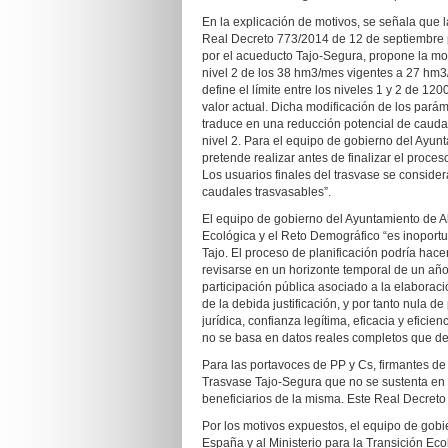
En la explicación de motivos, se señala que 
Real Decreto 773/2014 de 12 de septiembre 
por el acueducto Tajo-Segura, propone la mo
nivel 2 de los 38 hm3/mes vigentes a 27 hm
define el límite entre los niveles 1 y 2 de 1
valor actual. Dicha modificación de los pará
traduce en una reducción potencial de cauda
nivel 2. Para el equipo de gobierno del Ayunt
pretende realizar antes de finalizar el proces
Los usuarios finales del trasvase se consid
caudales trasvasables”.
El equipo de gobierno del Ayuntamiento de Al
Ecológica y el Reto Demográfico “es inoportun
Tajo. El proceso de planificación podría hac
revisarse en un horizonte temporal de un añ
participación pública asociado a la elaboraci
de la debida justificación, y por tanto nula d
jurídica, confianza legítima, eficacia y eficie
no se basa en datos reales completos que deb
Para las portavoces de PP y Cs, firmantes de 
Trasvase Tajo-Segura que no se sustenta en 
beneficiarios de la misma. Este Real Decreto 
Por los motivos expuestos, el equipo de gobi
España y al Ministerio para la Transición Eco