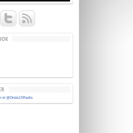
OOK
ER
or el @Onda15Radio.