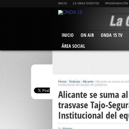
INICIO
LA ONDA EVENTOS
PROGRAMACIÓN
INICIO
ON AIR
ONDA 15 TV
ÁREA SOCIAL
Home
/
Noticias
/
Alicante
/
Alicante se suma al rec
Institucional del equipo de gobierno
Alicante se suma al
trasvase Tajo-Segu
Institucional del e
By
Marina