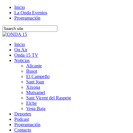
Inicio
La Onda Eventos
Programación
Inicio
On Air
Onda 15 TV
Noticias
Alicante
Busot
El Campello
Sant Joan
Xixona
Mutxamel
Sant Vicent del Raspeig
Elche
Vega Baja
Deportes
Podcast
Programación
Contacto