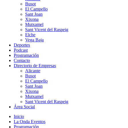
Busot
El Campello
Sant Joan
Xixona
Mutxamel
Sant Vicent del Raspeig
Elche
Vega Baja
Deportes
Podcast
Programación
Contacto
Directorio de Empresas
Alicante
Busot
El Campello
Sant Joan
Xixona
Mutxamel
Sant Vicent del Raspeig
Área Social
Inicio
La Onda Eventos
Programación