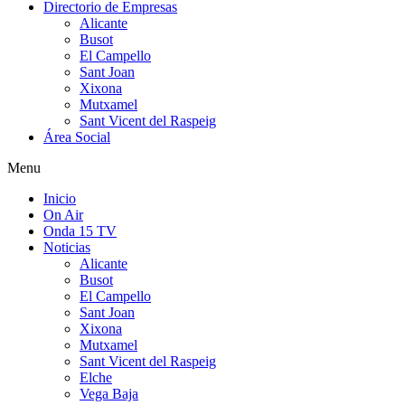
Directorio de Empresas
Alicante
Busot
El Campello
Sant Joan
Xixona
Mutxamel
Sant Vicent del Raspeig
Área Social
Menu
Inicio
On Air
Onda 15 TV
Noticias
Alicante
Busot
El Campello
Sant Joan
Xixona
Mutxamel
Sant Vicent del Raspeig
Elche
Vega Baja