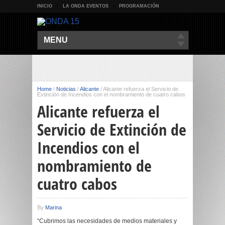
INICIO
LA ONDA EVENTOS
PROGRAMACIÓN
MENU
Home
/
Noticias
/
Alicante
/
Alicante refuerza el Servicio de
Extinción de Incendios con el nombramiento de cuatro cabos
Alicante refuerza el
Servicio de Extinción de
Incendios con el
nombramiento de
cuatro cabos
By
Marina
“Cubrimos las necesidades de medios materiales y