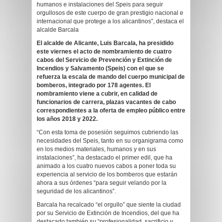
humanos e instalaciones del Speis para seguir
orgullosos de este cuerpo de gran prestigio nacional e
internacional que protege a los alicantinos”, destaca el
alcalde Barcala
El
alcalde de Alicante, Luis Barcala, ha
presidido
este viernes el acto de nombramiento de cuatro
cabos del Servicio de Prevención y Extinción de
Incendios y Salvamento (Speis) con el que se
refuerza la escala de mando del cuerpo municipal de
bomberos, integrado por 178 agentes
.
El
nombramiento viene a cubrir, en calidad de
funcionarios de carrera, plazas vacantes de cabo
correspondientes a la oferta de empleo público entre
los años 2018 y 2022.
“Con esta toma de posesión seguimos cubriendo las
necesidades del Speis, tanto en su organigrama como
en los medios materiales, humanos y en sus
instalaciones”, ha destacado el primer edil, que ha
animado a los cuatro nuevos cabos a poner toda su
experiencia al servicio de los bomberos que estarán
ahora a sus órdenes “para seguir velando por la
seguridad de los alicantinos”.
Barcala ha recalcado “el orgullo” que siente la ciudad
por su Servicio de Extinción de Incendios, del que ha
destacado también su “profesionalidad, sacrificio y