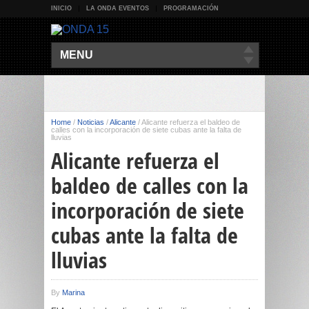
INICIO
LA ONDA EVENTOS
PROGRAMACIÓN
MENU
Home
/
Noticias
/
Alicante
/
Alicante refuerza el baldeo de
calles con la incorporación de siete cubas ante la falta de
lluvias
Alicante refuerza el
baldeo de calles con la
incorporación de siete
cubas ante la falta de
lluvias
By
Marina