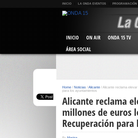
INICIO
LA ONDA EVENTOS
PROGRAMACIÓN
INICIO
ON AIR
ONDA 15 TV
ÁREA SOCIAL
Home
/
Noticias
/
Alicante
/
Alicante reclama eleva
para los ayuntamientos
Alicante reclama el
millones de euros 
Recuperación para 
By
Marina