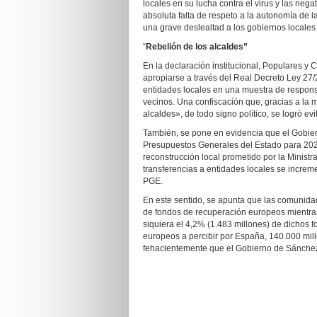
locales en su lucha contra el virus y las n
absoluta falta de respeto a la autonomía de l
una grave deslealtad a los gobiernos locales 
“
Rebelión de los alcaldes”
En la declaración institucional, Populares 
apropiarse a través del Real Decreto Ley 27/
entidades locales en una muestra de responsa
vecinos. Una confiscación que, gracias a la 
alcaldes», de todo signo político, se logró evit
También, se pone en evidencia que el Gobier
Presupuestos Generales del Estado para 2021
reconstrucción local prometido por la Minist
transferencias a entidades locales se increm
PGE.
En este sentido, se apunta que las comunida
de fondos de recuperación europeos mientras 
siquiera el 4,2% (1.483 millones) de dichos f
europeos a percibir por España, 140.000 mill
fehacientemente que el Gobierno de Sánchez e