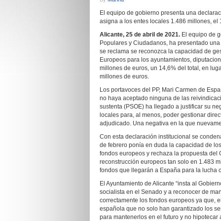
El equipo de gobierno presenta una declaraci
asigna a los entes locales 1.486 millones, el 
Alicante, 25 de abril de 2021.
El equipo de g
Populares y Ciudadanos, ha presentado una d
se reclama se reconozca la capacidad de ge
Europeos para los ayuntamientos, diputacione
millones de euros, un 14,6% del total, en lu
millones de euros.
Los portavoces del PP, Mari Carmen de Españ
no haya aceptado ninguna de las reivindicaci
sustenta (PSOE) ha llegado a justificar su neg
locales para, al menos, poder gestionar dire
adjudicado. Una negativa en la que nuevame
Con esta declaración institucional se conden
de febrero ponía en duda la capacidad de los 
fondos europeos y rechaza la propuesta del 
reconstrucción europeos tan solo en 1.483 mi
fondos que llegarán a España para la lucha c
El Ayuntamiento de Alicante “insta al Gobie
socialista en el Senado y a reconocer de man
correctamente los fondos europeos ya que, en
española que no solo han garantizado los se
para mantenerlos en el futuro y no hipotecar