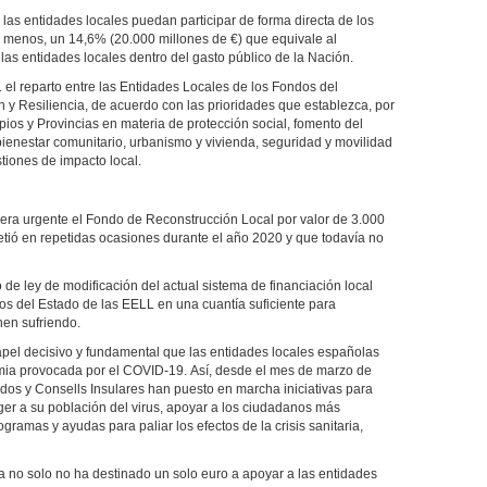
as entidades locales puedan participar de forma directa de los
l menos, un 14,6% (20.000 millones de €) que equivale al
las entidades locales dentro del gasto público de la Nación.
21 el reparto entre las Entidades Locales de los Fondos del
 Resiliencia, de acuerdo con las prioridades que establezca, por
os y Provincias en materia de protección social, fomento del
ienestar comunitario, urbanismo y vivienda, seguridad y movilidad
tiones de impacto local.
nera urgente el Fondo de Reconstrucción Local por valor de 3.000
etió en repetidas ocasiones durante el año 2020 y que todavía no
de ley de modificación del actual sistema de financiación local
sos del Estado de las EELL en una cuantía suficiente para
nen sufriendo.
apel decisivo y fundamental que las entidades locales españolas
demia provocada por el COVID-19. Así, desde el mes de marzo de
dos y Consells Insulares han puesto en marcha iniciativas para
er a su población del virus, apoyar a los ciudadanos más
gramas y ayudas para paliar los efectos de la crisis sanitaria,
a no solo no ha destinado un solo euro a apoyar a las entidades