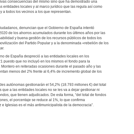
egativas consecuencias del mismo sino que ha demostrado una
as entidades locales y al marco jurídico que las regula así como
y a todos los vecinos a los que representan.
y Ciudadanos, denuncian que el Gobierno de España intentó
2020 de los ahorros acumulados durante los últimos años por las
bilidad y buena gestión de los recursos públicos de todos los
movilización del Partido Popular y a la denominada «rebelión de los
ar.
no de España despreció a las entidades locales en los
 puesto que no incluyó en los mismos el fondo para la
ra Montero en reiteradas ocasiones durante el pasado año y las
entan menos del 2% frente al 6,4% de incremento global de los
des autónomas gestionarán el 54,2% (18.793 millones €) del total
que a las entidades locales no se les va a dejar gestionar ni
ondos, que tienen adjudicados. De esta forma, “del total de fondos
ones, el porcentaje se reduce al 1%, lo que confirma
 Iglesias es el más antimunicipalista de la democracia”.