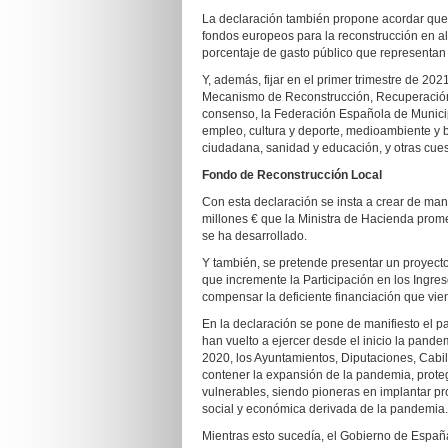
La declaración también propone acordar que l
fondos europeos para la reconstrucción en a
porcentaje de gasto público que representan 
Y, además, fijar en el primer trimestre de 20
Mecanismo de Reconstrucción, Recuperación y
consenso, la Federación Española de Municipi
empleo, cultura y deporte, medioambiente y b
ciudadana, sanidad y educación, y otras cues
Fondo de Reconstrucción Local
Con esta declaración se insta a crear de ma
millones € que la Ministra de Hacienda prom
se ha desarrollado.
Y también, se pretende presentar un proyecto 
que incremente la Participación en los Ingre
compensar la deficiente financiación que vie
En la declaración se pone de manifiesto el p
han vuelto a ejercer desde el inicio la pan
2020, los Ayuntamientos, Diputaciones, Cabil
contener la expansión de la pandemia, proteg
vulnerables, siendo pioneras en implantar pro
social y económica derivada de la pandemia.
Mientras esto sucedía, el Gobierno de Españ