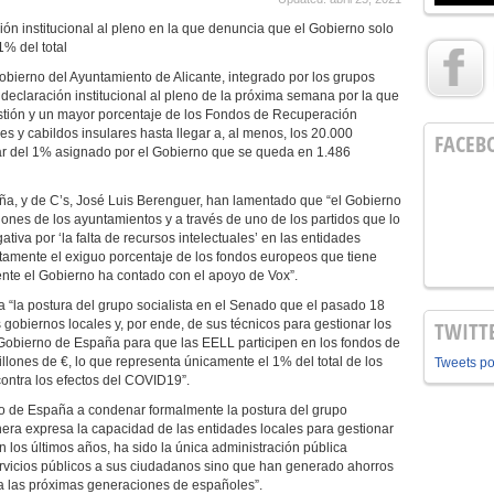
ón institucional al pleno en la que denuncia que el Gobierno solo
1% del total
obierno del Ayuntamiento de Alicante, integrado por los grupos
eclaración institucional al pleno de la próxima semana por la que
stión y un mayor porcentaje de los Fondos de Recuperación
s y cabildos insulares hasta llegar a, al menos, los 20.000
FACEB
gar del 1% asignado por el Gobierno que se queda en 1.486
a, y de C’s, José Luis Berenguer, han lamentado que “el Gobierno
ones de los ayuntamientos y a través de uno de los partidos que lo
ativa por ‘la falta de recursos intelectuales’ en las entidades
ctamente el exiguo porcentaje de los fondos europeos que tiene
nte el Gobierno ha contado con el apoyo de Vox”.
a “la postura del grupo socialista en el Senado que el pasado 18
gobiernos locales y, por ende, de sus técnicos para gestionar los
TWITT
Gobierno de España para que las EELL participen en los fondos de
llones de €, lo que representa únicamente el 1% del total de los
Tweets p
ontra los efectos del COVID19”.
rno de España a condenar formalmente la postura del grupo
era expresa la capacidad de las entidades locales para gestionar
 los últimos años, ha sido la única administración pública
rvicios públicos a sus ciudadanos sino que han generado ahorros
 a las próximas generaciones de españoles”.