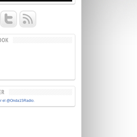
OOK
ER
or el @Onda15Radio.