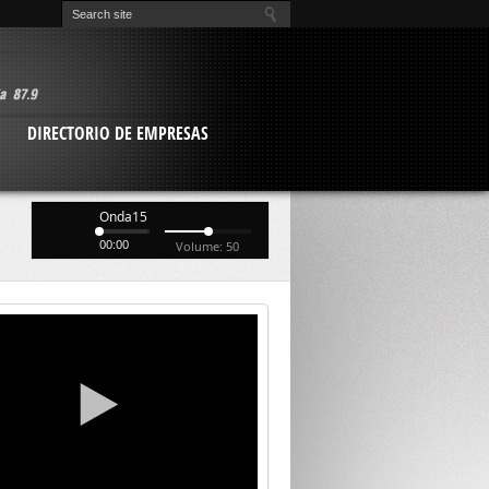
O
DIRECTORIO DE EMPRESAS
Onda15
00:00
Volume: 50